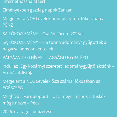
internethasználatáért
Élményekben gazdag napok Zánkán
Megjelent a NOE Levelek ünnepi száma, fókuszban a
PÉNZ
SAJTÓKÖZLEMÉNY – Család Fórum 2025/II.
SAJTÓKÖZLEMÉNY – 8,5 tonna adományt gyűjtöttek a
nagycsaládos önkéntesek
PÁLYÁZATI FELHÍVÁS – TAGSÁGI ÜGYINTÉZŐ
Indul az „Egy kosárnyi szeretet” adománygyűjtő akciónk –
Áruházak listája
Megjelent a NOE Levelek őszi száma, fókuszban az
EGÉSZSÉG
Meghívó – Fordulópont – Út a megértéshez, a tüskék
mögé nézve – Pécs
2026. évi tagdíj befizetése