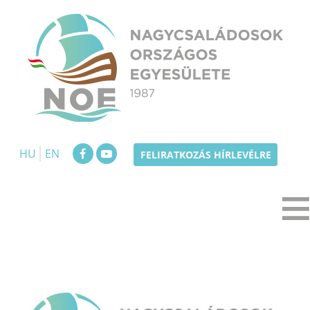
Skip
to
content
NOE
Nagycsaládosok Országos Egyesülete
HU
EN
FELIRATKOZÁS HÍRLEVÉLRE