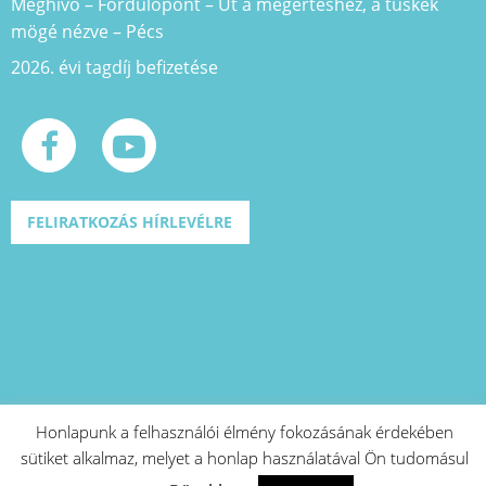
Meghívó – Fordulópont – Út a megértéshez, a tüskék
mögé nézve – Pécs
2026. évi tagdíj befizetése
FELIRATKOZÁS HÍRLEVÉLRE
Honlapunk a felhasználói élmény fokozásának érdekében
sütiket alkalmaz, melyet a honlap használatával Ön tudomásul
A projekt azonosító száma: EFOP-1.2.1-