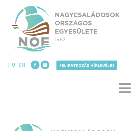
Skip
to
content
NOE
Nagycsaládosok Országos Egyesülete
HU
EN
FELIRATKOZÁS HÍRLEVÉLRE