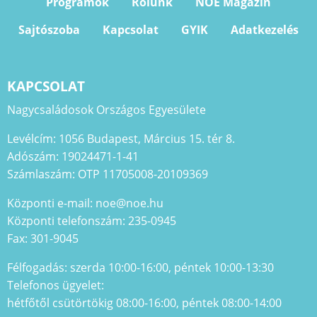
Programok
Rólunk
NOE Magazin
Sajtószoba
Kapcsolat
GYIK
Adatkezelés
KAPCSOLAT
Nagycsaládosok Országos Egyesülete
Levélcím: 1056 Budapest, Március 15. tér 8.
Adószám: 19024471-1-41
Számlaszám: OTP 11705008-20109369
Központi e-mail: noe@noe.hu
Központi telefonszám: 235-0945
Fax: 301-9045
Félfogadás: szerda 10:00-16:00, péntek 10:00-13:30
Telefonos ügyelet:
hétfőtől csütörtökig 08:00-16:00, péntek 08:00-14:00