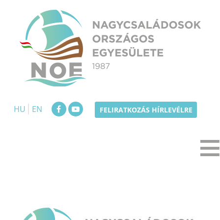
Skip
to
content
NOE
Nagycsaládosok Országos Egyesülete
HU
EN
FELIRATKOZÁS HÍRLEVÉLRE