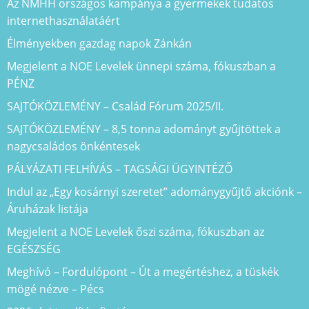
Az NMHH országos kampánya a gyermekek tudatos
internethasználatáért
Élményekben gazdag napok Zánkán
Megjelent a NOE Levelek ünnepi száma, fókuszban a
PÉNZ
SAJTÓKÖZLEMÉNY – Család Fórum 2025/II.
SAJTÓKÖZLEMÉNY – 8,5 tonna adományt gyűjtöttek a
nagycsaládos önkéntesek
PÁLYÁZATI FELHÍVÁS – TAGSÁGI ÜGYINTÉZŐ
Indul az „Egy kosárnyi szeretet” adománygyűjtő akciónk –
Áruházak listája
Megjelent a NOE Levelek őszi száma, fókuszban az
EGÉSZSÉG
Meghívó – Fordulópont – Út a megértéshez, a tüskék
mögé nézve – Pécs