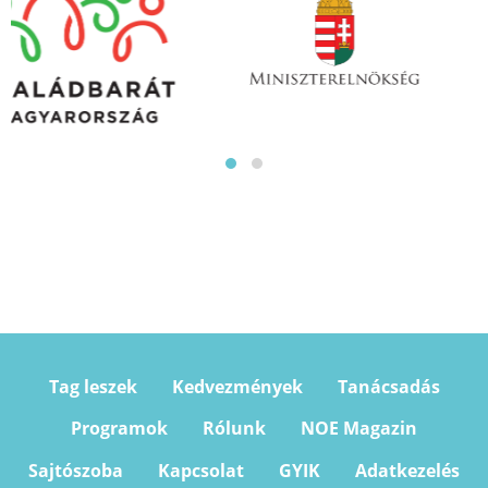
Tag leszek
Kedvezmények
Tanácsadás
Programok
Rólunk
NOE Magazin
Sajtószoba
Kapcsolat
GYIK
Adatkezelés