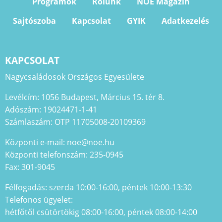
Programok
Rólunk
NOE Magazin
Sajtószoba
Kapcsolat
GYIK
Adatkezelés
KAPCSOLAT
Nagycsaládosok Országos Egyesülete
Levélcím: 1056 Budapest, Március 15. tér 8.
Adószám: 19024471-1-41
Számlaszám: OTP 11705008-20109369
Központi e-mail: noe@noe.hu
Központi telefonszám: 235-0945
Fax: 301-9045
Félfogadás: szerda 10:00-16:00, péntek 10:00-13:30
Telefonos ügyelet:
hétfőtől csütörtökig 08:00-16:00, péntek 08:00-14:00