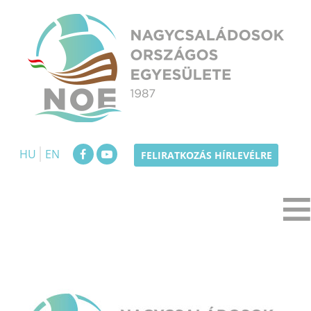
Skip
to
content
NOE
Nagycsaládosok Országos Egyesülete
HU
EN
FELIRATKOZÁS HÍRLEVÉLRE