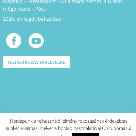
Meghívó – Fordulópont – Út a megértéshez, a tüskék
mögé nézve – Pécs
2026. évi tagdíj befizetése
FELIRATKOZÁS HÍRLEVÉLRE
Honlapunk a felhasználói élmény fokozásának érdekében
sütiket alkalmaz, melyet a honlap használatával Ön tudomásul
A projekt azonosító száma: EFOP-1.2.1-