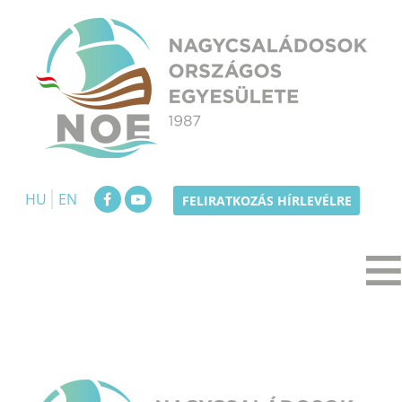
Skip
to
content
NOE
Nagycsaládosok Országos Egyesülete
HU
EN
FELIRATKOZÁS HÍRLEVÉLRE