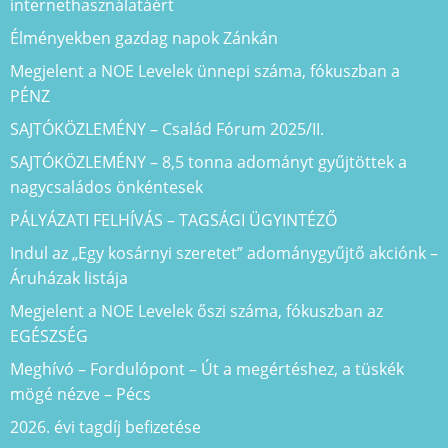
internethasználatáért
Élményekben gazdag napok Zánkán
Megjelent a NOE Levelek ünnepi száma, fókuszban a
PÉNZ
SAJTÓKÖZLEMÉNY – Család Fórum 2025/II.
SAJTÓKÖZLEMÉNY – 8,5 tonna adományt gyűjtöttek a
nagycsaládos önkéntesek
PÁLYÁZATI FELHÍVÁS – TAGSÁGI ÜGYINTÉZŐ
Indul az „Egy kosárnyi szeretet” adománygyűjtő akciónk –
Áruházak listája
Megjelent a NOE Levelek őszi száma, fókuszban az
EGÉSZSÉG
Meghívó – Fordulópont – Út a megértéshez, a tüskék
mögé nézve – Pécs
2026. évi tagdíj befizetése