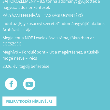
SAJTÓKÖZLEMÉNY – 8,5 tonna adományt gyűjtöttek a
nagycsaládos önkéntesek
PÁLYÁZATI FELHÍVÁS – TAGSÁGI ÜGYINTÉZŐ
Indul az „Egy kosárnyi szeretet” adománygyűjtő akciónk –
Áruházak listája
Megjelent a NOE Levelek őszi száma, fókuszban az
EGÉSZSÉG
Meghívó – Fordulópont – Út a megértéshez, a tüskék
mögé nézve – Pécs
2026. évi tagdíj befizetése
FELIRATKOZÁS HÍRLEVÉLRE