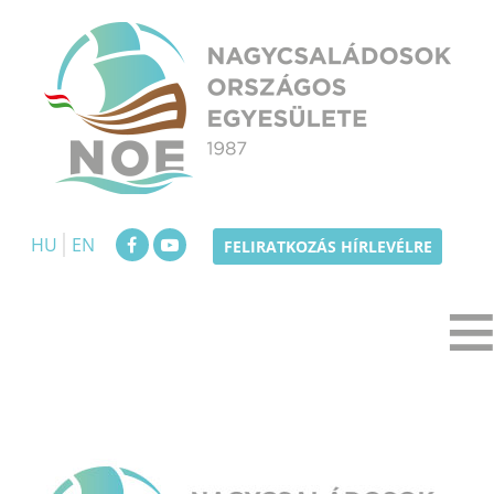
Skip
to
content
NOE
Nagycsaládosok Országos Egyesülete
HU
EN
FELIRATKOZÁS HÍRLEVÉLRE