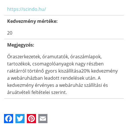
https://scindo.hu/
Kedvezmény mértéke:
20
Megjegyzés:
Óraszerkezetek, óramutatók, óraszámlapok,
tartozékok, csomagolóanyagok nagy részben
raktárról történő gyors kiszállítása20% kedvezmény
a webáruházban leadott rendelések után. A
kedvezmény érvényes a webáruház szállítási és
áruátvételi feltételei szerint.
Facebook
Twitter
Pinterest
Email