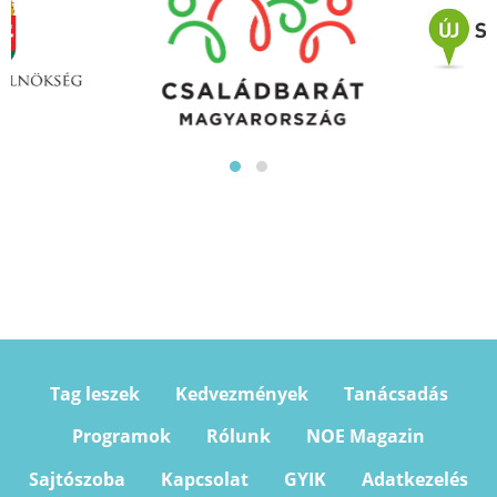
Tag leszek
Kedvezmények
Tanácsadás
Programok
Rólunk
NOE Magazin
Sajtószoba
Kapcsolat
GYIK
Adatkezelés