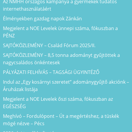
Az NMHH országos kampánya a gyermekek tudatos
internethasználatáért
Élményekben gazdag napok Zánkán
Megjelent a NOE Levelek ünnepi száma, fókuszban a
PÉNZ
SAJTÓKÖZLEMÉNY – Család Fórum 2025/II.
SAJTÓKÖZLEMÉNY – 8,5 tonna adományt gyűjtöttek a
nagycsaládos önkéntesek
PÁLYÁZATI FELHÍVÁS – TAGSÁGI ÜGYINTÉZŐ
Indul az „Egy kosárnyi szeretet” adománygyűjtő akciónk –
Áruházak listája
Megjelent a NOE Levelek őszi száma, fókuszban az
EGÉSZSÉG
Meghívó – Fordulópont – Út a megértéshez, a tüskék
mögé nézve – Pécs