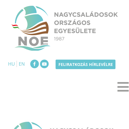
Skip
to
content
NOE
Nagycsaládosok Országos Egyesülete
HU
EN
FELIRATKOZÁS HÍRLEVÉLRE