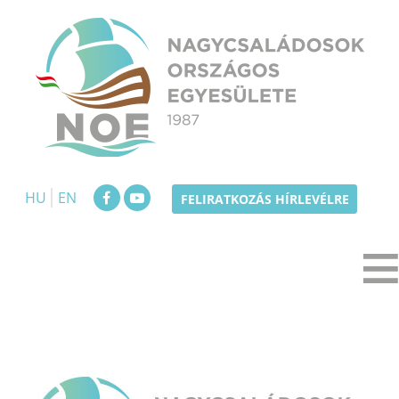
Skip
to
content
NOE
Nagycsaládosok Országos Egyesülete
HU
EN
FELIRATKOZÁS HÍRLEVÉLRE