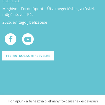
EGÉSZSÉG
Meghívó – Fordulópont – Út a megértéshez, a tüskék
mögé nézve – Pécs
2026. évi tagdíj befizetése
FELIRATKOZÁS HÍRLEVÉLRE
Honlapunk a felhasználói élmény fokozásának érdekében