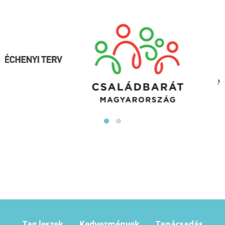
Tag leszek
Kedvezmények
Tanácsadás