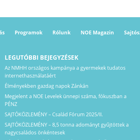
ás
Programok
Rólunk
NOE Magazin
Sajtó
LEGUTÓBBI BEJEGYZÉSEK
Az NMHH országos kampánya a gyermekek tudatos
internethasználatáért
Élményekben gazdag napok Zánkán
Megjelent a NOE Levelek ünnepi száma, fókuszban a
PÉNZ
SAJTÓKÖZLEMÉNY – Család Fórum 2025/II.
SAJTÓKÖZLEMÉNY – 8,5 tonna adományt gyűjtöttek a
nagycsaládos önkéntesek