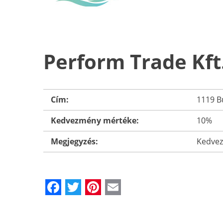
Perform Trade Kft.
Cím:
1119 B
Kedvezmény mértéke:
10%
Megjegyzés:
Kedvezm
Facebook
Twitter
Pinterest
Email