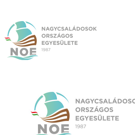
Skip
to
content
NOE
Nagycsaládosok Országos Egyesülete