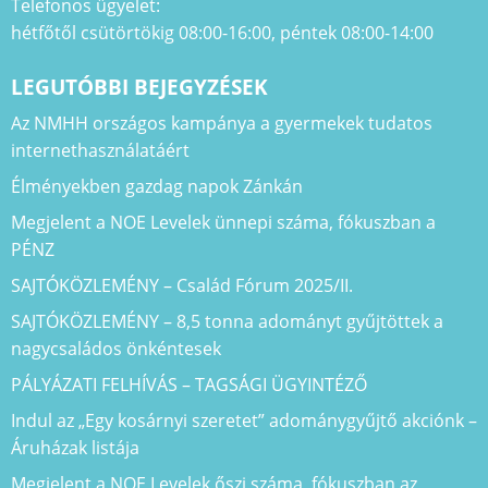
Telefonos ügyelet:
hétfőtől csütörtökig 08:00-16:00, péntek 08:00-14:00
LEGUTÓBBI BEJEGYZÉSEK
Az NMHH országos kampánya a gyermekek tudatos
internethasználatáért
Élményekben gazdag napok Zánkán
Megjelent a NOE Levelek ünnepi száma, fókuszban a
PÉNZ
SAJTÓKÖZLEMÉNY – Család Fórum 2025/II.
SAJTÓKÖZLEMÉNY – 8,5 tonna adományt gyűjtöttek a
nagycsaládos önkéntesek
PÁLYÁZATI FELHÍVÁS – TAGSÁGI ÜGYINTÉZŐ
Indul az „Egy kosárnyi szeretet” adománygyűjtő akciónk –
Áruházak listája
Megjelent a NOE Levelek őszi száma, fókuszban az