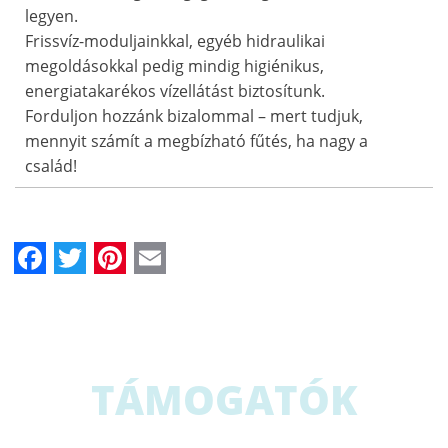
legyen.
Frissvíz-moduljainkkal, egyéb hidraulikai
megoldásokkal pedig mindig higiénikus,
energiatakarékos vízellátást biztosítunk.
Forduljon hozzánk bizalommal – mert tudjuk,
mennyit számít a megbízható fűtés, ha nagy a
család!
Facebook
Twitter
Pinterest
Email
TÁMOGATÓK