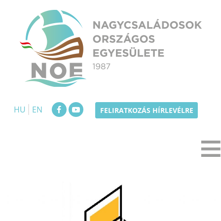
Skip
to
content
NOE
Nagycsaládosok Országos Egyesülete
HU
EN
FELIRATKOZÁS HÍRLEVÉLRE