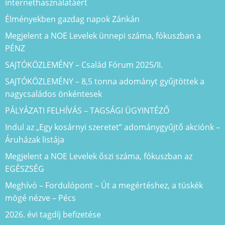
internethasználatáért
Élményekben gazdag napok Zánkán
Megjelent a NOE Levelek ünnepi száma, fókuszban a
PÉNZ
SAJTÓKÖZLEMÉNY – Család Fórum 2025/II.
SAJTÓKÖZLEMÉNY – 8,5 tonna adományt gyűjtöttek a
nagycsaládos önkéntesek
PÁLYÁZATI FELHÍVÁS – TAGSÁGI ÜGYINTÉZŐ
Indul az „Egy kosárnyi szeretet” adománygyűjtő akciónk –
Áruházak listája
Megjelent a NOE Levelek őszi száma, fókuszban az
EGÉSZSÉG
Meghívó – Fordulópont – Út a megértéshez, a tüskék
mögé nézve – Pécs
2026. évi tagdíj befizetése