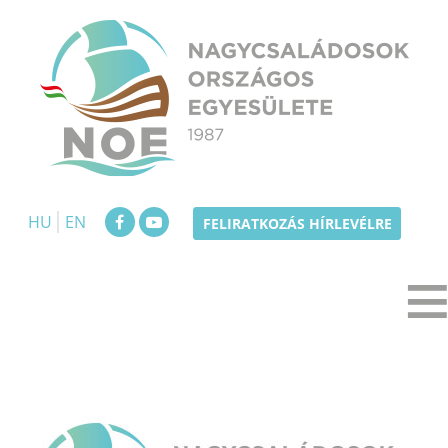
Skip
to
content
NOE
Nagycsaládosok Országos Egyesülete
HU
EN
FELIRATKOZÁS HÍRLEVÉLRE