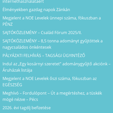
internethasználatáért
Élményekben gazdag napok Zánkán
Megjelent a NOE Levelek ünnepi száma, fókuszban a
PÉNZ
SAJTÓKÖZLEMÉNY – Család Fórum 2025/II.
SAJTÓKÖZLEMÉNY – 8,5 tonna adományt gyűjtöttek a
nagycsaládos önkéntesek
PÁLYÁZATI FELHÍVÁS – TAGSÁGI ÜGYINTÉZŐ
Indul az „Egy kosárnyi szeretet” adománygyűjtő akciónk –
Áruházak listája
Megjelent a NOE Levelek őszi száma, fókuszban az
EGÉSZSÉG
Meghívó – Fordulópont – Út a megértéshez, a tüskék
mögé nézve – Pécs
2026. évi tagdíj befizetése