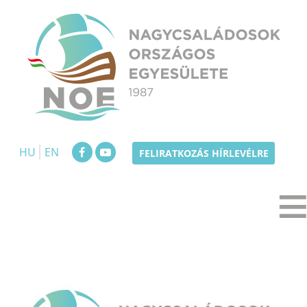
Skip
to
content
NOE
Nagycsaládosok Országos Egyesülete
HU
EN
FELIRATKOZÁS HÍRLEVÉLRE