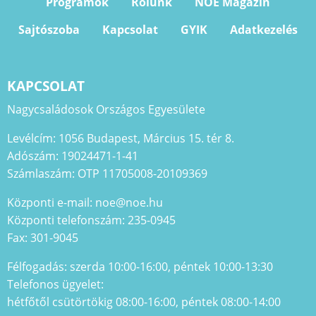
Programok
Rólunk
NOE Magazin
Sajtószoba
Kapcsolat
GYIK
Adatkezelés
KAPCSOLAT
Nagycsaládosok Országos Egyesülete
Levélcím: 1056 Budapest, Március 15. tér 8.
Adószám: 19024471-1-41
Számlaszám: OTP 11705008-20109369
Központi e-mail: noe@noe.hu
Központi telefonszám: 235-0945
Fax: 301-9045
Félfogadás: szerda 10:00-16:00, péntek 10:00-13:30
Telefonos ügyelet:
hétfőtől csütörtökig 08:00-16:00, péntek 08:00-14:00