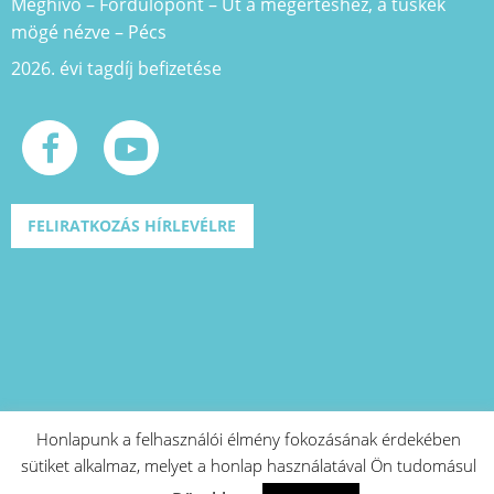
Meghívó – Fordulópont – Út a megértéshez, a tüskék
mögé nézve – Pécs
2026. évi tagdíj befizetése
FELIRATKOZÁS HÍRLEVÉLRE
Honlapunk a felhasználói élmény fokozásának érdekében
sütiket alkalmaz, melyet a honlap használatával Ön tudomásul
A projekt azonosító száma: EFOP-1.2.1-