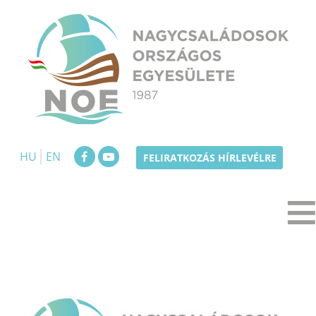
Skip
to
content
NOE
Nagycsaládosok Országos Egyesülete
HU
EN
FELIRATKOZÁS HÍRLEVÉLRE