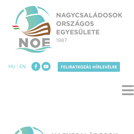
Skip
to
content
NOE
Nagycsaládosok Országos Egyesülete
HU
EN
FELIRATKOZÁS HÍRLEVÉLRE