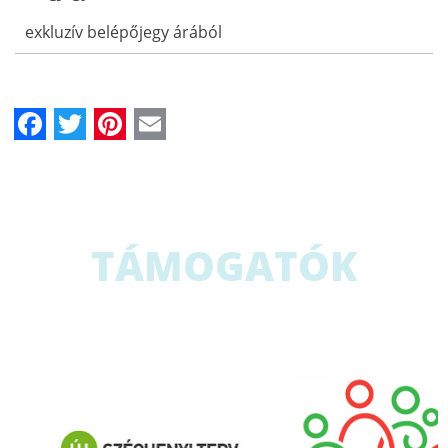
exkluzív belépőjegy árából
Facebook
Twitter
Pinterest
Email
TÁMOGATÓK