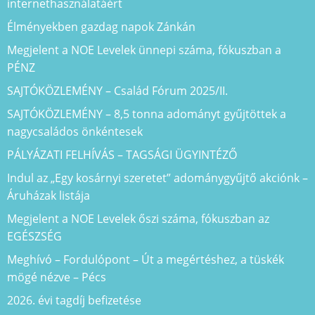
internethasználatáért
Élményekben gazdag napok Zánkán
Megjelent a NOE Levelek ünnepi száma, fókuszban a
PÉNZ
SAJTÓKÖZLEMÉNY – Család Fórum 2025/II.
SAJTÓKÖZLEMÉNY – 8,5 tonna adományt gyűjtöttek a
nagycsaládos önkéntesek
PÁLYÁZATI FELHÍVÁS – TAGSÁGI ÜGYINTÉZŐ
Indul az „Egy kosárnyi szeretet” adománygyűjtő akciónk –
Áruházak listája
Megjelent a NOE Levelek őszi száma, fókuszban az
EGÉSZSÉG
Meghívó – Fordulópont – Út a megértéshez, a tüskék
mögé nézve – Pécs
2026. évi tagdíj befizetése