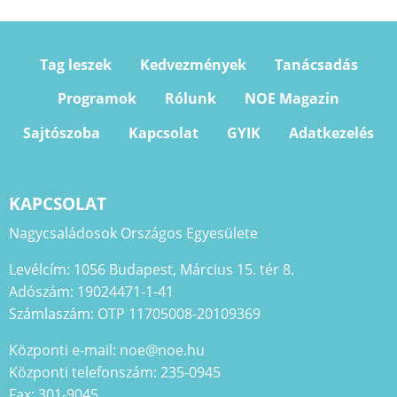
Tag leszek
Kedvezmények
Tanácsadás
Programok
Rólunk
NOE Magazin
Sajtószoba
Kapcsolat
GYIK
Adatkezelés
KAPCSOLAT
Nagycsaládosok Országos Egyesülete
Levélcím: 1056 Budapest, Március 15. tér 8.
Adószám: 19024471-1-41
Számlaszám: OTP 11705008-20109369
Központi e-mail: noe@noe.hu
Központi telefonszám: 235-0945
Fax: 301-9045