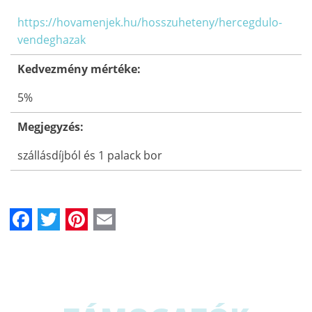
https://hovamenjek.hu/hosszuheteny/hercegdulo-
vendeghazak
Kedvezmény mértéke:
5%
Megjegyzés:
szállásdíjból és 1 palack bor
Facebook
Twitter
Pinterest
Email