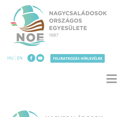
Skip
to
content
NOE
Nagycsaládosok Országos Egyesülete
HU
EN
FELIRATKOZÁS HÍRLEVÉLRE