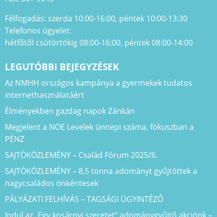
Félfogadás: szerda 10:00-16:00, péntek 10:00-13:30
Telefonos ügyelet:
hétfőtől csütörtökig 08:00-16:00, péntek 08:00-14:00
LEGUTÓBBI BEJEGYZÉSEK
Az NMHH országos kampánya a gyermekek tudatos
internethasználatáért
Élményekben gazdag napok Zánkán
Megjelent a NOE Levelek ünnepi száma, fókuszban a
PÉNZ
SAJTÓKÖZLEMÉNY – Család Fórum 2025/II.
SAJTÓKÖZLEMÉNY – 8,5 tonna adományt gyűjtöttek a
nagycsaládos önkéntesek
PÁLYÁZATI FELHÍVÁS – TAGSÁGI ÜGYINTÉZŐ
Indul az „Egy kosárnyi szeretet” adománygyűjtő akciónk –