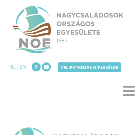
Skip
to
content
NOE
Nagycsaládosok Országos Egyesülete
HU
EN
FELIRATKOZÁS HÍRLEVÉLRE