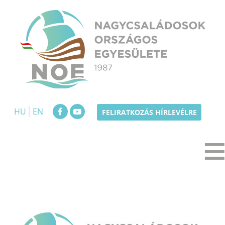
Skip
to
content
NOE
Nagycsaládosok Országos Egyesülete
HU
EN
FELIRATKOZÁS HÍRLEVÉLRE