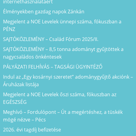
internethasználatáért
Élményekben gazdag napok Zánkán
Megjelent a NOE Levelek ünnepi száma, fókuszban a
PÉNZ
SAJTÓKÖZLEMÉNY – Család Fórum 2025/II.
SAJTÓKÖZLEMÉNY – 8,5 tonna adományt gyűjtöttek a
nagycsaládos önkéntesek
PÁLYÁZATI FELHÍVÁS – TAGSÁGI ÜGYINTÉZŐ
Indul az „Egy kosárnyi szeretet” adománygyűjtő akciónk –
Áruházak listája
Megjelent a NOE Levelek őszi száma, fókuszban az
EGÉSZSÉG
Meghívó – Fordulópont – Út a megértéshez, a tüskék
mögé nézve – Pécs
2026. évi tagdíj befizetése