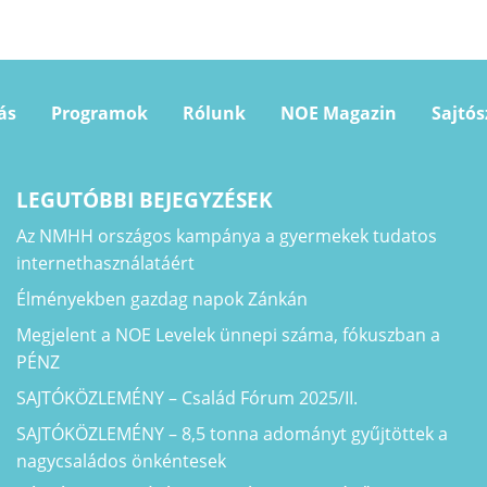
ás
Programok
Rólunk
NOE Magazin
Sajtó
LEGUTÓBBI BEJEGYZÉSEK
Az NMHH országos kampánya a gyermekek tudatos
internethasználatáért
Élményekben gazdag napok Zánkán
Megjelent a NOE Levelek ünnepi száma, fókuszban a
PÉNZ
SAJTÓKÖZLEMÉNY – Család Fórum 2025/II.
SAJTÓKÖZLEMÉNY – 8,5 tonna adományt gyűjtöttek a
nagycsaládos önkéntesek