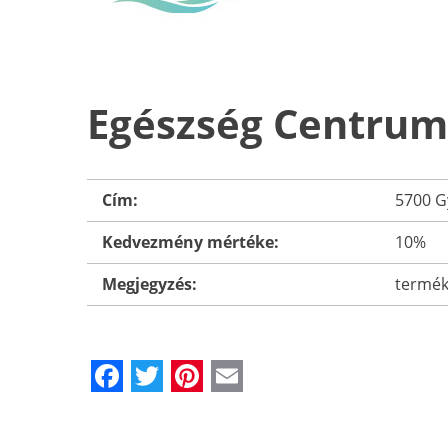
Egészség Centrum
Cím:
5700 Gy
Kedvezmény mértéke:
10%
Megjegyzés:
termék
Facebook
Twitter
Pinterest
Email