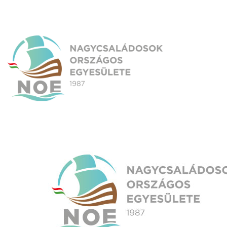
Skip
to
content
NOE
Nagycsaládosok Országos Egyesülete