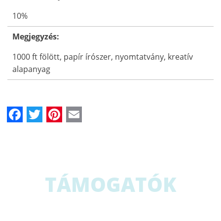
10%
Megjegyzés:
1000 ft fölött, papír írószer, nyomtatvány, kreatív
alapanyag
Facebook
Twitter
Pinterest
Email
TÁMOGATÓK