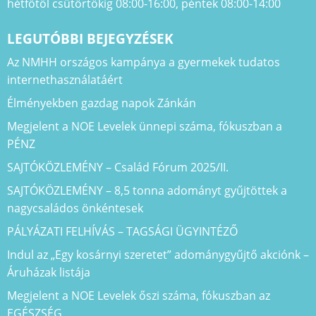
hétfőtől csütörtökig 08:00-16:00, péntek 08:00-14:00
LEGUTÓBBI BEJEGYZÉSEK
Az NMHH országos kampánya a gyermekek tudatos
internethasználatáért
Élményekben gazdag napok Zánkán
Megjelent a NOE Levelek ünnepi száma, fókuszban a
PÉNZ
SAJTÓKÖZLEMÉNY – Család Fórum 2025/II.
SAJTÓKÖZLEMÉNY – 8,5 tonna adományt gyűjtöttek a
nagycsaládos önkéntesek
PÁLYÁZATI FELHÍVÁS – TAGSÁGI ÜGYINTÉZŐ
Indul az „Egy kosárnyi szeretet” adománygyűjtő akciónk –
Áruházak listája
Megjelent a NOE Levelek őszi száma, fókuszban az
EGÉSZSÉG