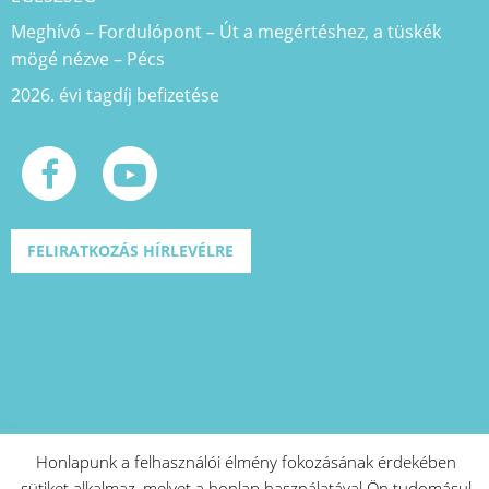
Meghívó – Fordulópont – Út a megértéshez, a tüskék
mögé nézve – Pécs
2026. évi tagdíj befizetése
FELIRATKOZÁS HÍRLEVÉLRE
Honlapunk a felhasználói élmény fokozásának érdekében
sütiket alkalmaz, melyet a honlap használatával Ön tudomásul