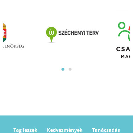
Tag leszek
Kedvezmények
Tanácsadás