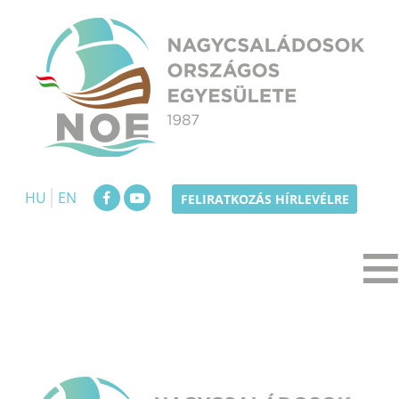
Skip
to
content
NOE
Nagycsaládosok Országos Egyesülete
HU
EN
FELIRATKOZÁS HÍRLEVÉLRE