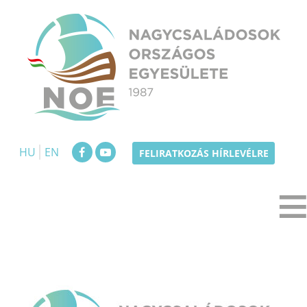
Skip
to
content
NOE
Nagycsaládosok Országos Egyesülete
HU
EN
FELIRATKOZÁS HÍRLEVÉLRE