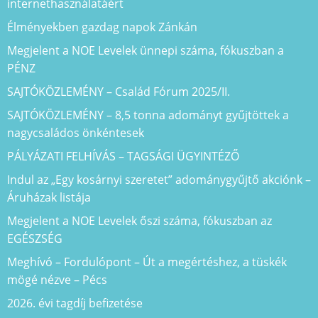
internethasználatáért
Élményekben gazdag napok Zánkán
Megjelent a NOE Levelek ünnepi száma, fókuszban a
PÉNZ
SAJTÓKÖZLEMÉNY – Család Fórum 2025/II.
SAJTÓKÖZLEMÉNY – 8,5 tonna adományt gyűjtöttek a
nagycsaládos önkéntesek
PÁLYÁZATI FELHÍVÁS – TAGSÁGI ÜGYINTÉZŐ
Indul az „Egy kosárnyi szeretet” adománygyűjtő akciónk –
Áruházak listája
Megjelent a NOE Levelek őszi száma, fókuszban az
EGÉSZSÉG
Meghívó – Fordulópont – Út a megértéshez, a tüskék
mögé nézve – Pécs
2026. évi tagdíj befizetése