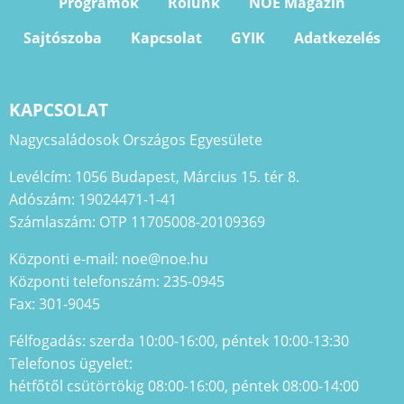
Programok
Rólunk
NOE Magazin
Sajtószoba
Kapcsolat
GYIK
Adatkezelés
KAPCSOLAT
Nagycsaládosok Országos Egyesülete
Levélcím: 1056 Budapest, Március 15. tér 8.
Adószám: 19024471-1-41
Számlaszám: OTP 11705008-20109369
Központi e-mail: noe@noe.hu
Központi telefonszám: 235-0945
Fax: 301-9045
Félfogadás: szerda 10:00-16:00, péntek 10:00-13:30
Telefonos ügyelet:
hétfőtől csütörtökig 08:00-16:00, péntek 08:00-14:00