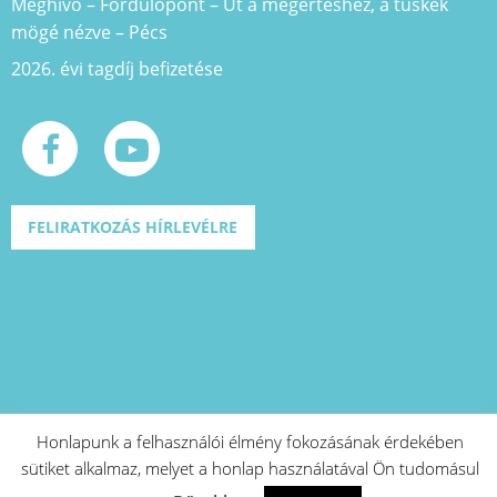
Meghívó – Fordulópont – Út a megértéshez, a tüskék
mögé nézve – Pécs
2026. évi tagdíj befizetése
FELIRATKOZÁS HÍRLEVÉLRE
Honlapunk a felhasználói élmény fokozásának érdekében
sütiket alkalmaz, melyet a honlap használatával Ön tudomásul
A projekt azonosító száma: EFOP-1.2.1-