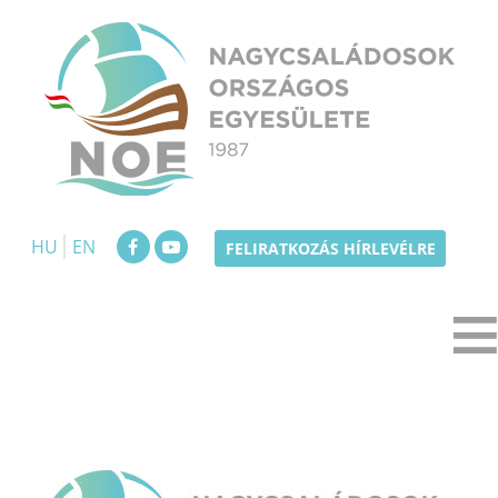
Skip
to
content
NOE
Nagycsaládosok Országos Egyesülete
HU
EN
FELIRATKOZÁS HÍRLEVÉLRE