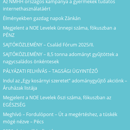
Az NMHH országos kampánya a gyermekek tudatos
internethasználatáért
Élményekben gazdag napok Zánkán
Megjelent a NOE Levelek ünnepi száma, fókuszban a
PÉNZ
SAJTÓKÖZLEMÉNY – Család Fórum 2025/II.
SAJTÓKÖZLEMÉNY – 8,5 tonna adományt gyűjtöttek a
nagycsaládos önkéntesek
PÁLYÁZATI FELHÍVÁS – TAGSÁGI ÜGYINTÉZŐ
Indul az „Egy kosárnyi szeretet” adománygyűjtő akciónk –
Áruházak listája
Megjelent a NOE Levelek őszi száma, fókuszban az
EGÉSZSÉG
Meghívó – Fordulópont – Út a megértéshez, a tüskék
mögé nézve – Pécs