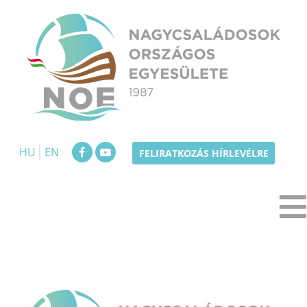
Skip
to
content
NOE
Nagycsaládosok Országos Egyesülete
HU
EN
FELIRATKOZÁS HÍRLEVÉLRE