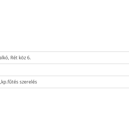
lkó, Rét köz 6.
z,kp.fűtés szerelés