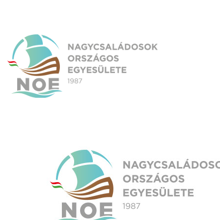
Skip
to
content
NOE
Nagycsaládosok Országos Egyesülete