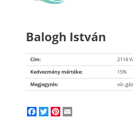
Balogh István
Cím:
2114 Va
Kedvezmény mértéke:
15%
Megjegyzés:
víz-,gá
Facebook
Twitter
Pinterest
Email