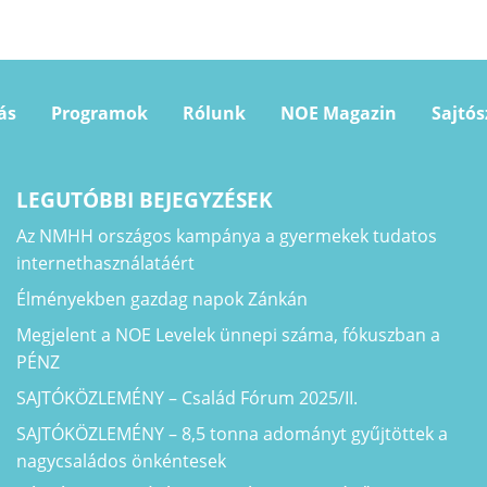
ás
Programok
Rólunk
NOE Magazin
Sajtó
LEGUTÓBBI BEJEGYZÉSEK
Az NMHH országos kampánya a gyermekek tudatos
internethasználatáért
Élményekben gazdag napok Zánkán
Megjelent a NOE Levelek ünnepi száma, fókuszban a
PÉNZ
SAJTÓKÖZLEMÉNY – Család Fórum 2025/II.
SAJTÓKÖZLEMÉNY – 8,5 tonna adományt gyűjtöttek a
nagycsaládos önkéntesek