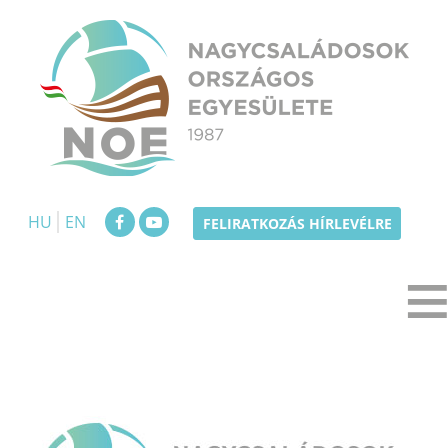
Skip
to
content
NOE
Nagycsaládosok Országos Egyesülete
HU
EN
FELIRATKOZÁS HÍRLEVÉLRE