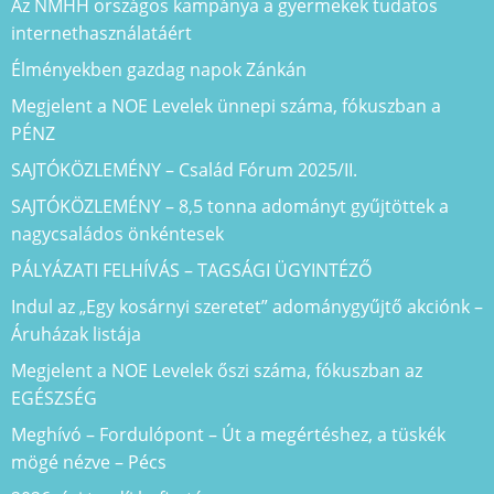
Az NMHH országos kampánya a gyermekek tudatos
internethasználatáért
Élményekben gazdag napok Zánkán
Megjelent a NOE Levelek ünnepi száma, fókuszban a
PÉNZ
SAJTÓKÖZLEMÉNY – Család Fórum 2025/II.
SAJTÓKÖZLEMÉNY – 8,5 tonna adományt gyűjtöttek a
nagycsaládos önkéntesek
PÁLYÁZATI FELHÍVÁS – TAGSÁGI ÜGYINTÉZŐ
Indul az „Egy kosárnyi szeretet” adománygyűjtő akciónk –
Áruházak listája
Megjelent a NOE Levelek őszi száma, fókuszban az
EGÉSZSÉG
Meghívó – Fordulópont – Út a megértéshez, a tüskék
mögé nézve – Pécs