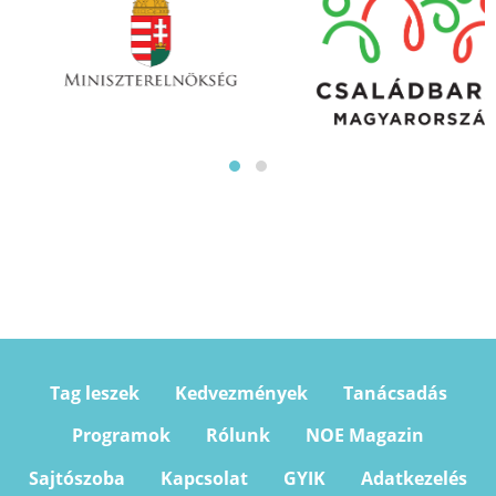
Tag leszek
Kedvezmények
Tanácsadás
Programok
Rólunk
NOE Magazin
Sajtószoba
Kapcsolat
GYIK
Adatkezelés