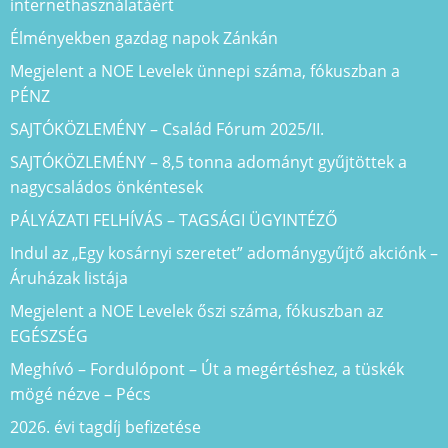
internethasználatáért
Élményekben gazdag napok Zánkán
Megjelent a NOE Levelek ünnepi száma, fókuszban a
PÉNZ
SAJTÓKÖZLEMÉNY – Család Fórum 2025/II.
SAJTÓKÖZLEMÉNY – 8,5 tonna adományt gyűjtöttek a
nagycsaládos önkéntesek
PÁLYÁZATI FELHÍVÁS – TAGSÁGI ÜGYINTÉZŐ
Indul az „Egy kosárnyi szeretet” adománygyűjtő akciónk –
Áruházak listája
Megjelent a NOE Levelek őszi száma, fókuszban az
EGÉSZSÉG
Meghívó – Fordulópont – Út a megértéshez, a tüskék
mögé nézve – Pécs
2026. évi tagdíj befizetése