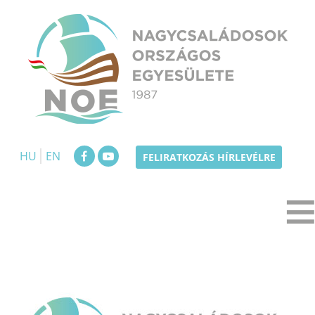
Skip
to
content
NOE
Nagycsaládosok Országos Egyesülete
HU
EN
FELIRATKOZÁS HÍRLEVÉLRE