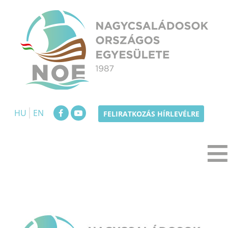
Skip
to
content
NOE
Nagycsaládosok Országos Egyesülete
HU
EN
FELIRATKOZÁS HÍRLEVÉLRE