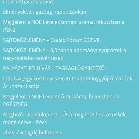
internethasználatáért
Élményekben gazdag napok Zánkán
Megjelent a NOE Levelek ünnepi száma, fókuszban a
PÉNZ
SAJTÓKÖZLEMÉNY – Család Fórum 2025/II.
SAJTÓKÖZLEMÉNY – 8,5 tonna adományt gyűjtöttek a
nagycsaládos önkéntesek
PÁLYÁZATI FELHÍVÁS – TAGSÁGI ÜGYINTÉZŐ
Indul az „Egy kosárnyi szeretet” adománygyűjtő akciónk –
Áruházak listája
Megjelent a NOE Levelek őszi száma, fókuszban az
EGÉSZSÉG
Meghívó – Fordulópont – Út a megértéshez, a tüskék
mögé nézve – Pécs
2026. évi tagdíj befizetése