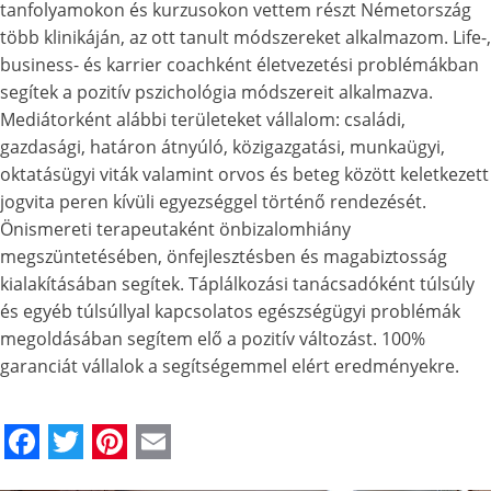
tanfolyamokon és kurzusokon vettem részt Németország
több klinikáján, az ott tanult módszereket alkalmazom. Life-,
business- és karrier coachként életvezetési problémákban
segítek a pozitív pszichológia módszereit alkalmazva.
Mediátorként alábbi területeket vállalom: családi,
gazdasági, határon átnyúló, közigazgatási, munkaügyi,
oktatásügyi viták valamint orvos és beteg között keletkezett
jogvita peren kívüli egyezséggel történő rendezését.
Önismereti terapeutaként önbizalomhiány
megszüntetésében, önfejlesztésben és magabiztosság
kialakításában segítek. Táplálkozási tanácsadóként túlsúly
és egyéb túlsúllyal kapcsolatos egészségügyi problémák
megoldásában segítem elő a pozitív változást. 100%
garanciát vállalok a segítségemmel elért eredményekre.
Facebook
Twitter
Pinterest
Email