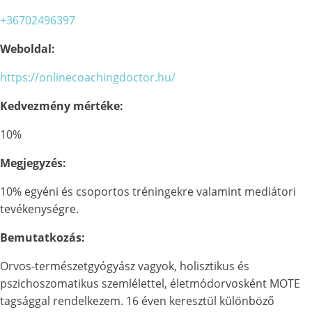
+36702496397
Weboldal:
https://onlinecoachingdoctor.hu/
Kedvezmény mértéke:
10%
Megjegyzés:
10% egyéni és csoportos tréningekre valamint mediátori
tevékenységre.
Bemutatkozás:
Orvos-természetgyógyász vagyok, holisztikus és
pszichoszomatikus szemlélettel, életmódorvosként MOTE
tagsággal rendelkezem. 16 éven keresztül különböző