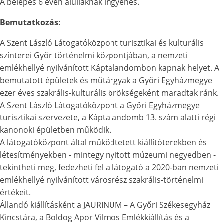
A belépés 6 éven aluliaknak ingyenes.
Bemutatkozás:
A Szent László Látogatóközpont turisztikai és kulturális
színterei Győr történelmi központjában, a nemzeti
emlékhellyé nyilvánított Káptalandombon kapnak helyet. A
bemutatott épületek és műtárgyak a Győri Egyházmegye
ezer éves szakrális-kulturális örökségeként maradtak ránk.
A Szent László Látogatóközpont a Győri Egyházmegye
turisztikai szervezete, a Káptalandomb 13. szám alatti régi
kanonoki épületben működik.
A látogatóközpont által működtetett kiállítóterekben és
létesítményekben - mintegy nyitott múzeumi negyedben -
tekintheti meg, fedezheti fel a látogató a 2020-ban nemzeti
emlékhellyé nyilvánított városrész szakrális-történelmi
értékeit.
Állandó kiállításként a JAURINUM – A Győri Székesegyház
Kincstára, a Boldog Apor Vilmos Emlékkiállítás és a