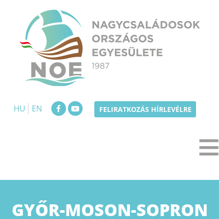
Skip
to
content
NOE
Nagycsaládosok Országos Egyesülete
HU
EN
FELIRATKOZÁS HÍRLEVÉLRE
MEGYE:
GYŐR-MOSON-SOPRON