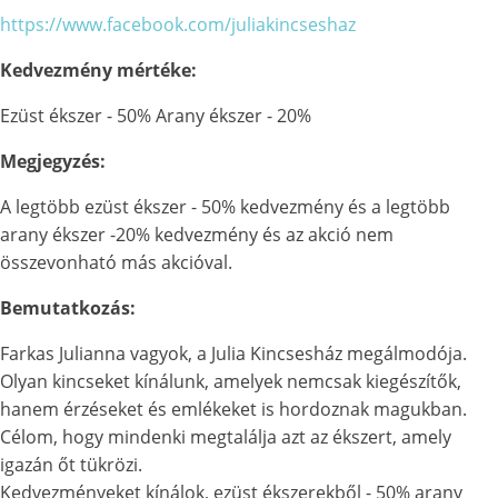
https://www.facebook.com/juliakincseshaz
Kedvezmény mértéke:
Ezüst ékszer - 50% Arany ékszer - 20%
Megjegyzés:
A legtöbb ezüst ékszer - 50% kedvezmény és a legtöbb
arany ékszer -20% kedvezmény és az akció nem
összevonható más akcióval.
Bemutatkozás:
Farkas Julianna vagyok, a Julia Kincsesház megálmodója.
Olyan kincseket kínálunk, amelyek nemcsak kiegészítők,
hanem érzéseket és emlékeket is hordoznak magukban.
Célom, hogy mindenki megtalálja azt az ékszert, amely
igazán őt tükrözi.
Kedvezményeket kínálok, ezüst ékszerekből - 50% arany