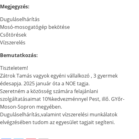
Megjegyzés:
Duguláselhárítás
Mosó-mosogatógép bekötése
Csőtörések
Vízszerelés
Bemutatkozás:
Tiszteletem!
Zátrok Tamás vagyok egyéni vállalkozó , 3 gyermek
édesapja. 2025 január óta a NOE tagja.
Szeretném a közösség számára felajánlani
szolgáltatásaimat 10%kedvezménnyel Pest, illő. GYőr-
Moson-Sopron megyében.
Duguláselhárítás,valamint vízszerelési munkálatok
elvégzésében tudom az egyesület tagjait segíteni.