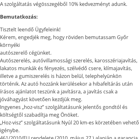
A szolgáltatás végösszegéből 10% kedvezményt adunk.
Bemutatkozás:
Tisztelt leendő Ügyfeleink!
Kérem, engedjék meg, hogy röviden bemutassam Győr
környéki
autószerelő cégünket.
Autószerelés, autóvillamossági szerelés, karosszériajavítás,
lakatos munkák és fényezés, szélvédő csere, klímajavítás,
illetve a gumiszerelés is házon belül, telephelyünkön
történik. Az autó hozzánk kerülésekor a hibafeltárás után
írásos ajánlatot teszünk a javításra, a javítás csak a
jóváhagyást követően kezdjük meg.
Ingyenes „hoz-visz” szolgáltatásunk jelentős gondtól és
költségtől szabadítja meg Önöket.
„Hoz-visz” szolgáltatásunk Nyúl 20 km-es körzetében vehető
igénybe.
461/2010/EU rendelete (2010. május 27.) alapján a garancia