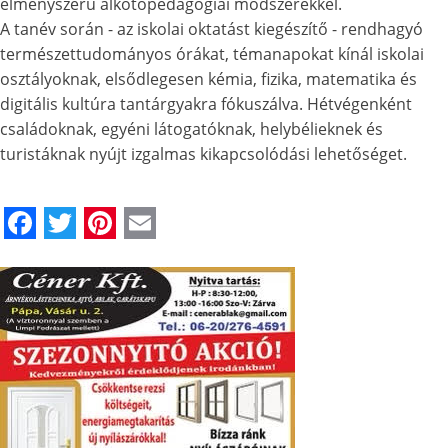
élményszerű alkotópedagógiai módszerekkel.
A tanév során - az iskolai oktatást kiegészítő - rendhagyó
természettudományos órákat, témanapokat kínál iskolai
osztályoknak, elsődlegesen kémia, fizika, matematika és
digitális kultúra tantárgyakra fókuszálva. Hétvégenként
családoknak, egyéni látogatóknak, helybélieknek és
turistáknak nyújt izgalmas kikapcsolódási lehetőséget.
Facebook
Twitter
Pinterest
Email