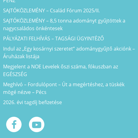
PÉNZ
SAJTÓKÖZLEMÉNY – Család Fórum 2025/II.
SAJTÓKÖZLEMÉNY – 8,5 tonna adományt gyűjtöttek a
nagycsaládos önkéntesek
PÁLYÁZATI FELHÍVÁS – TAGSÁGI ÜGYINTÉZŐ
Indul az „Egy kosárnyi szeretet” adománygyűjtő akciónk –
Áruházak listája
Megjelent a NOE Levelek őszi száma, fókuszban az
EGÉSZSÉG
Meghívó – Fordulópont – Út a megértéshez, a tüskék
mögé nézve – Pécs
2026. évi tagdíj befizetése