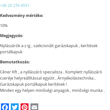
+36 20 276 4591
Kedvezmény mértéke:
10%
Megjegyzés:
Nylászárók a-z ig , szekcionált garázskapuk , kerítések
portálkapuk
Bemutatkozás:
Céner Kft , a nyílászáró specialista . Komplett nyílászáró
cseréje helyreállítással együtt , Árnyékolástechnika ,
Garázskapuk portálkapuk kerítések !
Minden egy helyen minőségi anyagok , minőségi munka .
Facebook
Twitter
Pinterest
Email