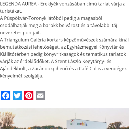
LEGENDA AUREA - Ereklyék vonzásában című tárlat várja a
turistákat.
A Püspökvár-Toronykilátóból pedig a magasból
csodálhatják meg a barokk belvárost és a távolabbi táj
nevezetes pontjait.
A Triangulum Galéria kortárs képzőművészek számára kínál
bemutatkozási lehetőséget, az Egyházmegyei Könyvtár és
Kiállítótérben pedig könyvritkaságok és tematikus tárlatok
várják az érdeklődőket. A Szent László Kegytárgy- és
Ajándékbolt, a Zarándokpihenő és a Café Collis a vendégek
kényelmét szolgálja.
Facebook
Twitter
Pinterest
Email