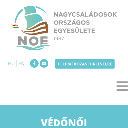
Skip
to
content
NOE
Nagycsaládosok Országos Egyesülete
HU
EN
FELIRATKOZÁS HÍRLEVÉLRE
VÉDŐNŐI