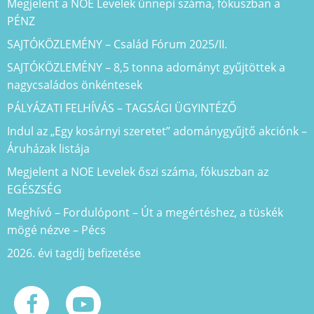
Megjelent a NOE Levelek ünnepi száma, fókuszban a
PÉNZ
SAJTÓKÖZLEMÉNY – Család Fórum 2025/II.
SAJTÓKÖZLEMÉNY – 8,5 tonna adományt gyűjtöttek a
nagycsaládos önkéntesek
PÁLYÁZATI FELHÍVÁS – TAGSÁGI ÜGYINTÉZŐ
Indul az „Egy kosárnyi szeretet” adománygyűjtő akciónk –
Áruházak listája
Megjelent a NOE Levelek őszi száma, fókuszban az
EGÉSZSÉG
Meghívó – Fordulópont – Út a megértéshez, a tüskék
mögé nézve – Pécs
2026. évi tagdíj befizetése