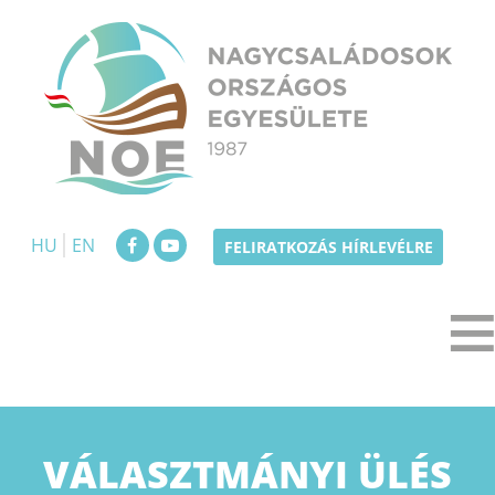
Skip
to
content
NOE
Nagycsaládosok Országos Egyesülete
HU
EN
FELIRATKOZÁS HÍRLEVÉLRE
VÁLASZTMÁNYI ÜLÉS