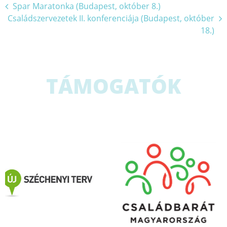
Bejegyzés
Spar Maratonka (Budapest, október 8.)
Családszervezetek II. konferenciája (Budapest, október
navigáció
18.)
TÁMOGATÓK