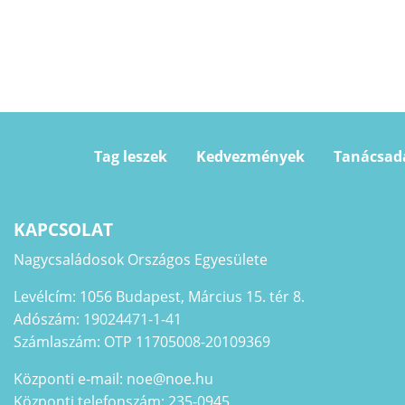
Tag leszek
Kedvezmények
Tanácsad
KAPCSOLAT
Nagycsaládosok Országos Egyesülete
Levélcím: 1056 Budapest, Március 15. tér 8.
Adószám: 19024471-1-41
Számlaszám: OTP 11705008-20109369
Központi e-mail: noe@noe.hu
Központi telefonszám: 235-0945