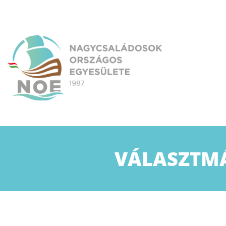
Skip
to
content
NOE
Nagycsaládosok Országos Egyesülete
VÁLASZTMÁ