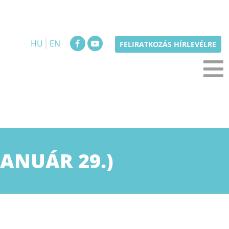
HU
EN
≡
FELIRATKOZÁS HÍRLEVÉLRE
ANUÁR 29.)