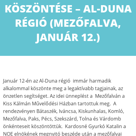
KÖSZÖNTÉSE – AL-DUNA
RÉGIÓ (MEZŐFALVA,
JANUÁR 12.)
Január 12-én az Al-Duna régió immár harmadik
alkalommal köszönte meg a legaktívabb tagjainak, az
önzetlen segítséget. Az idei ünneplést a Mezőfalván a
Kiss Kálmán Művelődési Házban tartottuk meg. A
rendezvényen Bátaszék, Iváncsa, Kiskunhalas, Komló,
Mezőfalva, Paks, Pécs, Szekszárd, Tolna és Várdomb
önkénteseit köszöntöttük. Kardosné Gyurkó Katalin a
NOE elnökének megnyitó beszéde után a mezőfalvai