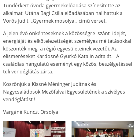
Tündérkert óvoda gyermekelőadása színesítette az
alkalmat Utána Bagi Csilla előadásában hallhattuk a
Vörös Judit „Gyermek mosolya „ című verset,
A jelenlévő önkénteseknek a közösségre szánt idejét,
energiáját és elkötelezettségét személyes méltatásokkal
köszönték meg a régió egyesületeinek vezetői. Az
elismeréseket Kardosné Gyurkó Katalin adta át. A
családias hangulatú eseményt egy közös, beszélgetéssel
teli vendéglátás zárta.
Köszönjük a Kissné Méninger Juditnak és
Nagycsaládosok Mezőfalvai Egyesületének a szívélyes
vendéglátást !
Vargáné Kunczt Orsolya