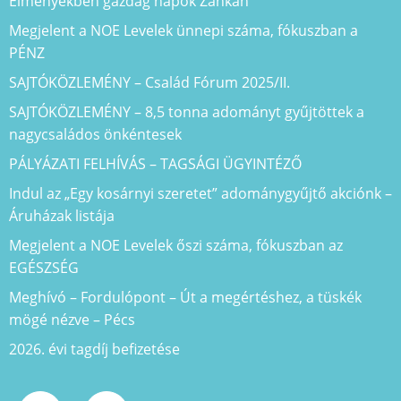
Élményekben gazdag napok Zánkán
Megjelent a NOE Levelek ünnepi száma, fókuszban a
PÉNZ
SAJTÓKÖZLEMÉNY – Család Fórum 2025/II.
SAJTÓKÖZLEMÉNY – 8,5 tonna adományt gyűjtöttek a
nagycsaládos önkéntesek
PÁLYÁZATI FELHÍVÁS – TAGSÁGI ÜGYINTÉZŐ
Indul az „Egy kosárnyi szeretet” adománygyűjtő akciónk –
Áruházak listája
Megjelent a NOE Levelek őszi száma, fókuszban az
EGÉSZSÉG
Meghívó – Fordulópont – Út a megértéshez, a tüskék
mögé nézve – Pécs
2026. évi tagdíj befizetése