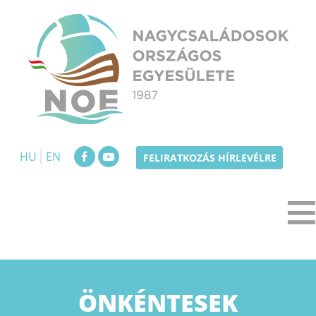
Skip
to
content
NOE
Nagycsaládosok Országos Egyesülete
HU
EN
FELIRATKOZÁS HÍRLEVÉLRE
ÖNKÉNTESEK