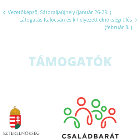
Bejegyzés
Vezetőképző, Sátoraljaújhely (január 26-29. )
Látogatás Kalocsán és kihelyezett elnökségi ülés
navigáció
(február 8. )
TÁMOGATÓK