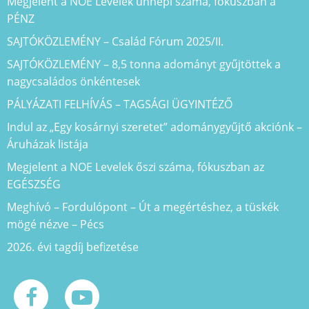
Megjelent a NOE Levelek ünnepi száma, fókuszban a
PÉNZ
SAJTÓKÖZLEMÉNY – Család Fórum 2025/II.
SAJTÓKÖZLEMÉNY – 8,5 tonna adományt gyűjtöttek a
nagycsaládos önkéntesek
PÁLYÁZATI FELHÍVÁS – TAGSÁGI ÜGYINTÉZŐ
Indul az „Egy kosárnyi szeretet” adománygyűjtő akciónk –
Áruházak listája
Megjelent a NOE Levelek őszi száma, fókuszban az
EGÉSZSÉG
Meghívó – Fordulópont – Út a megértéshez, a tüskék
mögé nézve – Pécs
2026. évi tagdíj befizetése