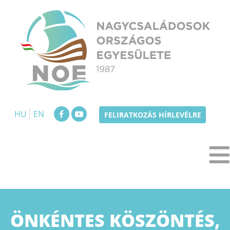
Skip
to
content
NOE
Nagycsaládosok Országos Egyesülete
HU
EN
FELIRATKOZÁS HÍRLEVÉLRE
ÖNKÉNTES KÖSZÖNTÉS,