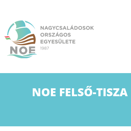
Skip
to
content
NOE
Nagycsaládosok Országos Egyesülete
NOE FELSŐ-TISZA