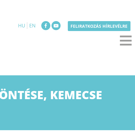
HU
EN
≡
FELIRATKOZÁS HÍRLEVÉLRE
ZÖNTÉSE, KEMECSE