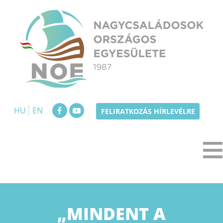
Skip
to
content
NOE
Nagycsaládosok Országos Egyesülete
HU
EN
FELIRATKOZÁS HÍRLEVÉLRE
„MINDENT A