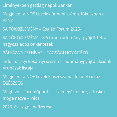
Élményekben gazdag napok Zánkán
Megjelent a NOE Levelek ünnepi száma, fókuszban a
PÉNZ
SAJTÓKÖZLEMÉNY – Család Fórum 2025/II.
SAJTÓKÖZLEMÉNY – 8,5 tonna adományt gyűjtöttek a
nagycsaládos önkéntesek
PÁLYÁZATI FELHÍVÁS – TAGSÁGI ÜGYINTÉZŐ
Indul az „Egy kosárnyi szeretet” adománygyűjtő akciónk –
Áruházak listája
Megjelent a NOE Levelek őszi száma, fókuszban az
EGÉSZSÉG
Meghívó – Fordulópont – Út a megértéshez, a tüskék
mögé nézve – Pécs
2026. évi tagdíj befizetése