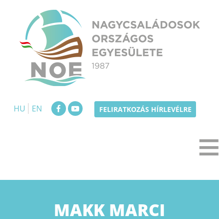
Skip
to
content
NOE
Nagycsaládosok Országos Egyesülete
HU
EN
FELIRATKOZÁS HÍRLEVÉLRE
MAKK MARCI