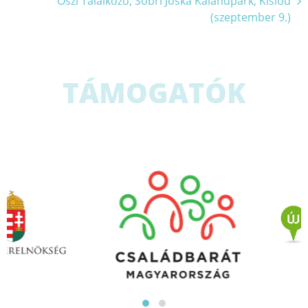
Őszi Találkozó, Sobri Jóska Kalandpark, Kislőd
navigáció
(szeptember 9.)
TÁMOGATÓK