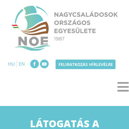
Skip
to
content
NOE
Nagycsaládosok Országos Egyesülete
HU
EN
FELIRATKOZÁS HÍRLEVÉLRE
LÁTOGATÁS A