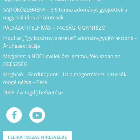
SAJTÓKÖZLEMÉNY – 8,5 tonna adományt gyűjtöttek a
nagycsaládos önkéntesek
PÁLYÁZATI FELHÍVÁS – TAGSÁGI ÜGYINTÉZŐ
Indul az „Egy kosárnyi szeretet” adománygyűjtő akciónk –
Áruházak listája
Megjelent a NOE Levelek őszi száma, fókuszban az
EGÉSZSÉG
Meghívó – Fordulópont – Út a megértéshez, a tüskék
mögé nézve – Pécs
2026. évi tagdíj befizetése
FELIRATKOZÁS HÍRLEVÉLRE