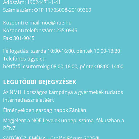
Adószám: 19024471-1-41
Számlaszám: OTP 11705008-20109369
Központi e-mail: noe@noe.hu
Központi telefonszám: 235-0945
Fax: 301-9045
Félfogadás: szerda 10:00-16:00, péntek 10:00-13:30
Telefonos ügyelet:
hétfőtől csütörtökig 08:00-16:00, péntek 08:00-14:00
LEGUTÓBBI BEJEGYZÉSEK
Az NMHH országos kampánya a gyermekek tudatos
internethasználatáért
Élményekben gazdag napok Zánkán
Megjelent a NOE Levelek ünnepi száma, fókuszban a
PÉNZ
SAJTÓKÖZLEMÉNY – Család Fórum 2025/II.