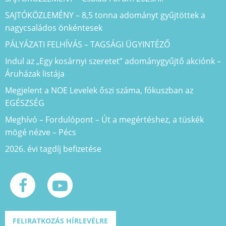
SAJTÓKÖZLEMÉNY – 8,5 tonna adományt gyűjtöttek a
nagycsaládos önkéntesek
PÁLYÁZATI FELHÍVÁS – TAGSÁGI ÜGYINTÉZŐ
Indul az „Egy kosárnyi szeretet” adománygyűjtő akciónk –
Áruházak listája
Megjelent a NOE Levelek őszi száma, fókuszban az
EGÉSZSÉG
Meghívó – Fordulópont – Út a megértéshez, a tüskék
mögé nézve – Pécs
2026. évi tagdíj befizetése
FELIRATKOZÁS HÍRLEVÉLRE