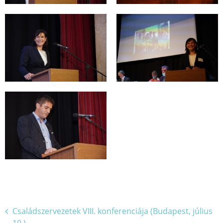
Bejegyzés
Családszervezetek VIII. konferenciája (Budapest, július