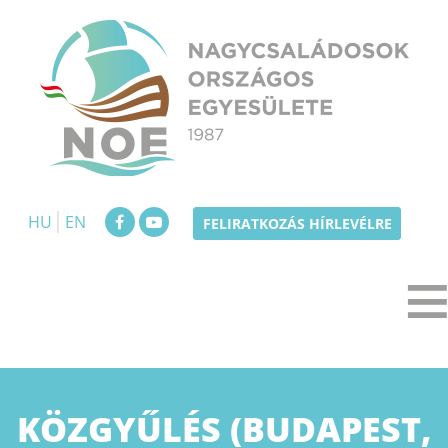
Skip
to
content
NOE
Nagycsaládosok Országos Egyesülete
HU
EN
FELIRATKOZÁS HÍRLEVÉLRE
KÖZGYŰLÉS (BUDAPEST,