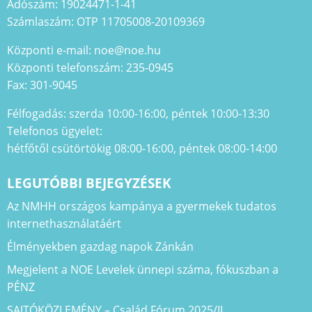
Adószám: 19024471-1-41
Számlaszám: OTP 11705008-20109369
Központi e-mail: noe@noe.hu
Központi telefonszám: 235-0945
Fax: 301-9045
Félfogadás: szerda 10:00-16:00, péntek 10:00-13:30
Telefonos ügyelet:
hétfőtől csütörtökig 08:00-16:00, péntek 08:00-14:00
LEGUTÓBBI BEJEGYZÉSEK
Az NMHH országos kampánya a gyermekek tudatos
internethasználatáért
Élményekben gazdag napok Zánkán
Megjelent a NOE Levelek ünnepi száma, fókuszban a
PÉNZ
SAJTÓKÖZLEMÉNY – Család Fórum 2025/II.