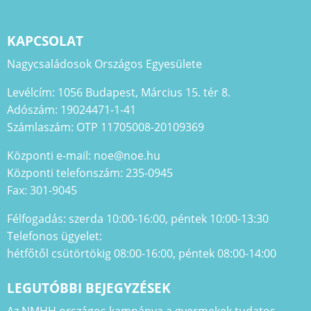
KAPCSOLAT
Nagycsaládosok Országos Egyesülete
Levélcím: 1056 Budapest, Március 15. tér 8.
Adószám: 19024471-1-41
Számlaszám: OTP 11705008-20109369
Központi e-mail: noe@noe.hu
Központi telefonszám: 235-0945
Fax: 301-9045
Félfogadás: szerda 10:00-16:00, péntek 10:00-13:30
Telefonos ügyelet:
hétfőtől csütörtökig 08:00-16:00, péntek 08:00-14:00
LEGUTÓBBI BEJEGYZÉSEK
Az NMHH országos kampánya a gyermekek tudatos