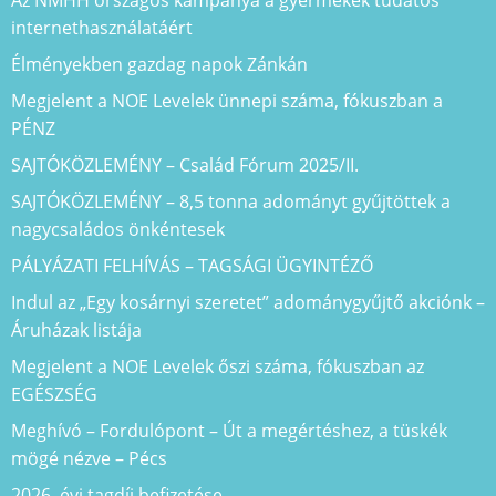
internethasználatáért
Élményekben gazdag napok Zánkán
Megjelent a NOE Levelek ünnepi száma, fókuszban a
PÉNZ
SAJTÓKÖZLEMÉNY – Család Fórum 2025/II.
SAJTÓKÖZLEMÉNY – 8,5 tonna adományt gyűjtöttek a
nagycsaládos önkéntesek
PÁLYÁZATI FELHÍVÁS – TAGSÁGI ÜGYINTÉZŐ
Indul az „Egy kosárnyi szeretet” adománygyűjtő akciónk –
Áruházak listája
Megjelent a NOE Levelek őszi száma, fókuszban az
EGÉSZSÉG
Meghívó – Fordulópont – Út a megértéshez, a tüskék
mögé nézve – Pécs
2026. évi tagdíj befizetése