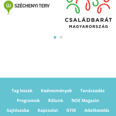
Tag leszek
Kedvezmények
Tanácsadás
Programok
Rólunk
NOE Magazin
Sajtószoba
Kapcsolat
GYIK
Adatkezelés