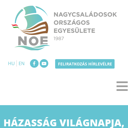
Skip
to
content
NOE
Nagycsaládosok Országos Egyesülete
HU
EN
FELIRATKOZÁS HÍRLEVÉLRE
HÁZASSÁG VILÁGNAPJA,