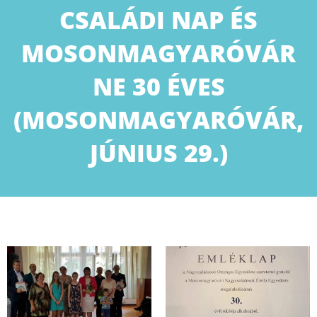
CSALÁDI NAP ÉS
MOSONMAGYARÓVÁR
NE 30 ÉVES
(MOSONMAGYARÓVÁR,
JÚNIUS 29.)