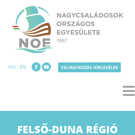
Skip
to
content
NOE
Nagycsaládosok Országos Egyesülete
HU
EN
FELIRATKOZÁS HÍRLEVÉLRE
FELSŐ-DUNA RÉGIÓ