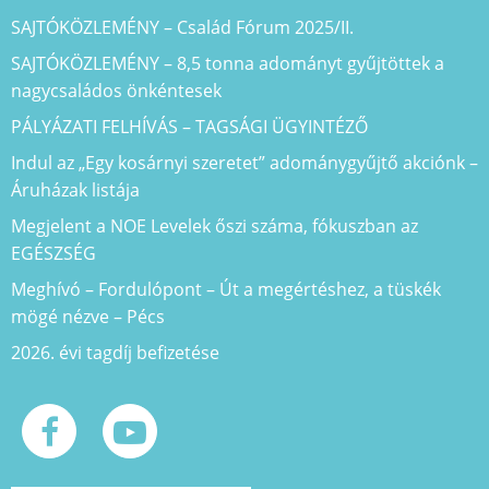
SAJTÓKÖZLEMÉNY – Család Fórum 2025/II.
SAJTÓKÖZLEMÉNY – 8,5 tonna adományt gyűjtöttek a
nagycsaládos önkéntesek
PÁLYÁZATI FELHÍVÁS – TAGSÁGI ÜGYINTÉZŐ
Indul az „Egy kosárnyi szeretet” adománygyűjtő akciónk –
Áruházak listája
Megjelent a NOE Levelek őszi száma, fókuszban az
EGÉSZSÉG
Meghívó – Fordulópont – Út a megértéshez, a tüskék
mögé nézve – Pécs
2026. évi tagdíj befizetése