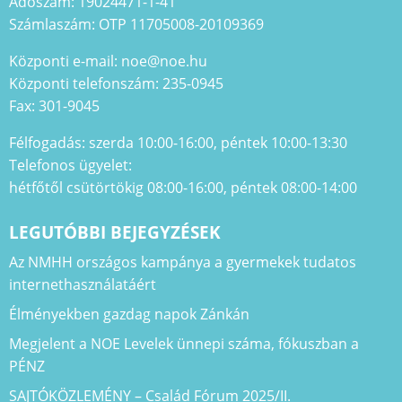
Adószám: 19024471-1-41
Számlaszám: OTP 11705008-20109369
Központi e-mail: noe@noe.hu
Központi telefonszám: 235-0945
Fax: 301-9045
Félfogadás: szerda 10:00-16:00, péntek 10:00-13:30
Telefonos ügyelet:
hétfőtől csütörtökig 08:00-16:00, péntek 08:00-14:00
LEGUTÓBBI BEJEGYZÉSEK
Az NMHH országos kampánya a gyermekek tudatos
internethasználatáért
Élményekben gazdag napok Zánkán
Megjelent a NOE Levelek ünnepi száma, fókuszban a
PÉNZ
SAJTÓKÖZLEMÉNY – Család Fórum 2025/II.