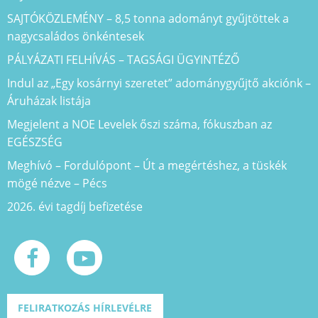
SAJTÓKÖZLEMÉNY – 8,5 tonna adományt gyűjtöttek a
nagycsaládos önkéntesek
PÁLYÁZATI FELHÍVÁS – TAGSÁGI ÜGYINTÉZŐ
Indul az „Egy kosárnyi szeretet” adománygyűjtő akciónk –
Áruházak listája
Megjelent a NOE Levelek őszi száma, fókuszban az
EGÉSZSÉG
Meghívó – Fordulópont – Út a megértéshez, a tüskék
mögé nézve – Pécs
2026. évi tagdíj befizetése
FELIRATKOZÁS HÍRLEVÉLRE