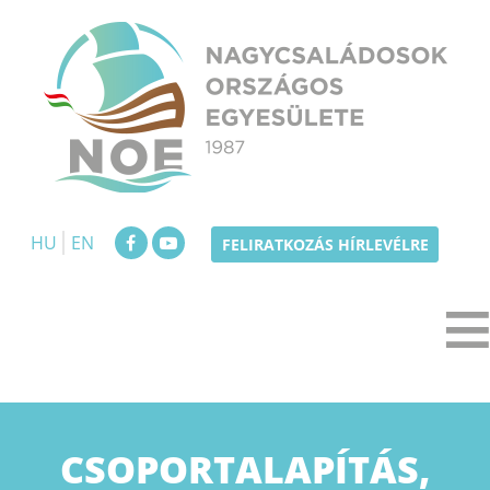
Skip
to
content
NOE
Nagycsaládosok Országos Egyesülete
HU
EN
FELIRATKOZÁS HÍRLEVÉLRE
CSOPORTALAPÍTÁS,