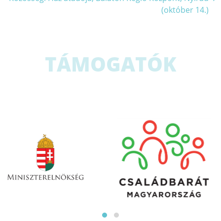
navigáció
(október 14.)
TÁMOGATÓK