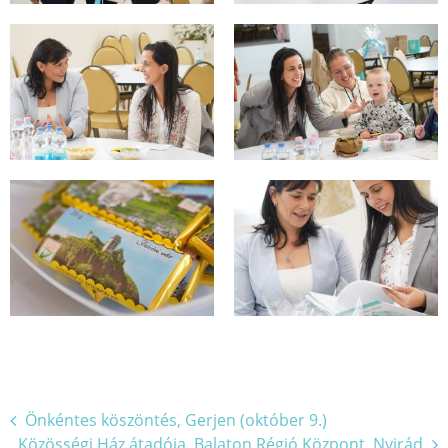
Bejegyzés
Önkéntes köszöntés, Gerjen (október 9.)
Közösségi Ház átadója, Balaton Régió Központ, Nyirád