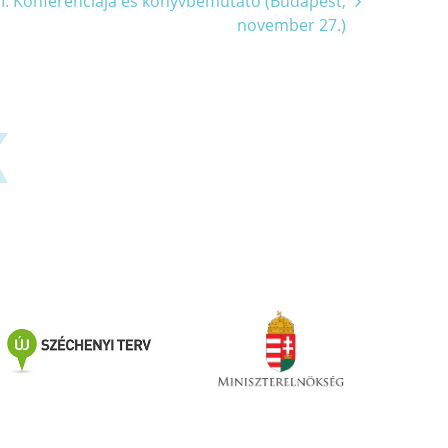
II. Konferenciája és könyvbemutató (Budapest,
november 27.)
K