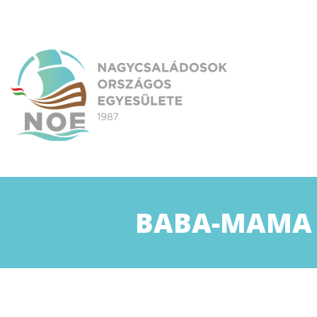
Skip
to
content
NOE
Nagycsaládosok Országos Egyesülete
BABA-MAMA E