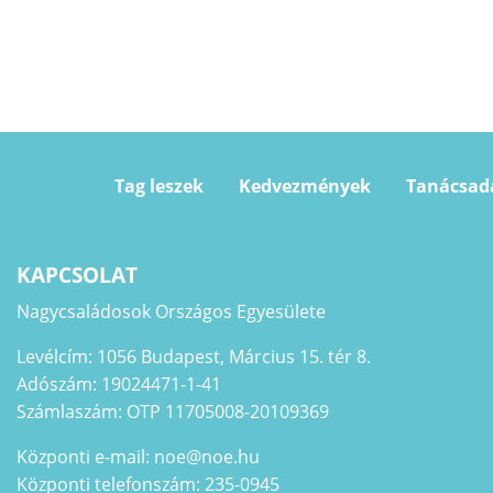
Tag leszek
Kedvezmények
Tanácsad
KAPCSOLAT
Nagycsaládosok Országos Egyesülete
Levélcím: 1056 Budapest, Március 15. tér 8.
Adószám: 19024471-1-41
Számlaszám: OTP 11705008-20109369
Központi e-mail: noe@noe.hu
Központi telefonszám: 235-0945