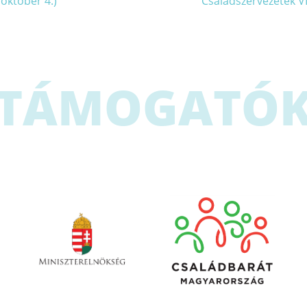
október 4.)
Családszervezetek V
TÁMOGATÓ