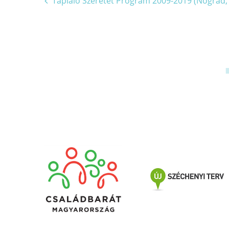
Bejegyzés
Tápláló Szeretet Program 2009-2019 (Nógrád, 
navigáció