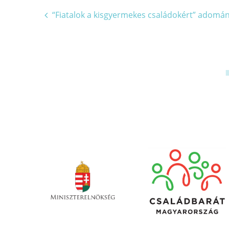
Bejegyzés
“Fiatalok a kisgyermekes családokért” adomán
navigáció