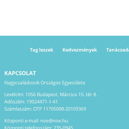
Tag leszek
Kedvezmények
Tanácsad
KAPCSOLAT
Nagycsaládosok Országos Egyesülete
Levélcím: 1056 Budapest, Március 15. tér 8.
Adószám: 19024471-1-41
Számlaszám: OTP 11705008-20109369
Központi e-mail: noe@noe.hu
Központi telefonszám: 235-0945