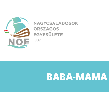
Skip
to
content
NOE
Nagycsaládosok Országos Egyesülete
BABA-MAMA E