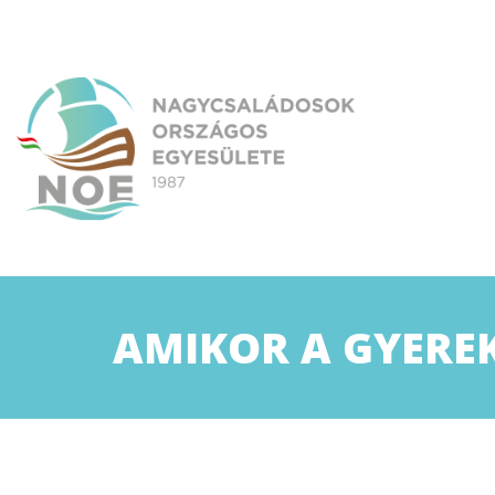
Skip
to
content
NOE
Nagycsaládosok Országos Egyesülete
AMIKOR A GYEREK