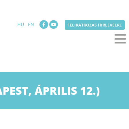
HU
EN
≡
FELIRATKOZÁS HÍRLEVÉLRE
ST, ÁPRILIS 12.)