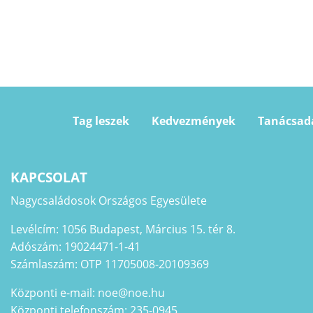
Tag leszek
Kedvezmények
Tanácsad
KAPCSOLAT
Nagycsaládosok Országos Egyesülete
Levélcím: 1056 Budapest, Március 15. tér 8.
Adószám: 19024471-1-41
Számlaszám: OTP 11705008-20109369
Központi e-mail: noe@noe.hu
Központi telefonszám: 235-0945