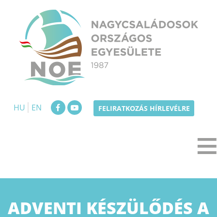
Skip
to
content
NOE
Nagycsaládosok Országos Egyesülete
HU
EN
FELIRATKOZÁS HÍRLEVÉLRE
ADVENTI KÉSZÜLŐDÉS A