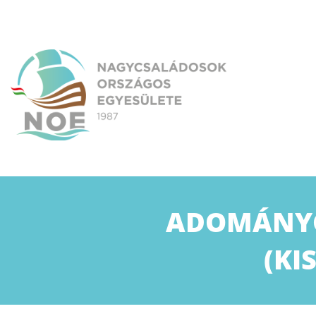
Skip
to
content
NOE
Nagycsaládosok Országos Egyesülete
ADOMÁNYG
(KI