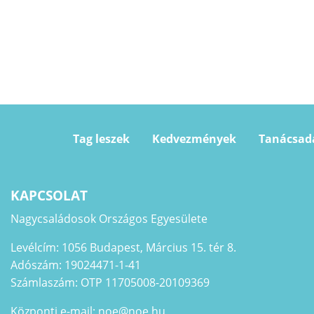
Tag leszek
Kedvezmények
Tanácsad
KAPCSOLAT
Nagycsaládosok Országos Egyesülete
Levélcím: 1056 Budapest, Március 15. tér 8.
Adószám: 19024471-1-41
Számlaszám: OTP 11705008-20109369
Központi e-mail: noe@noe.hu