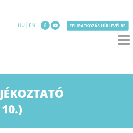
HU
EN
≡
FELIRATKOZÁS HÍRLEVÉLRE
JÉKOZTATÓ
10.)