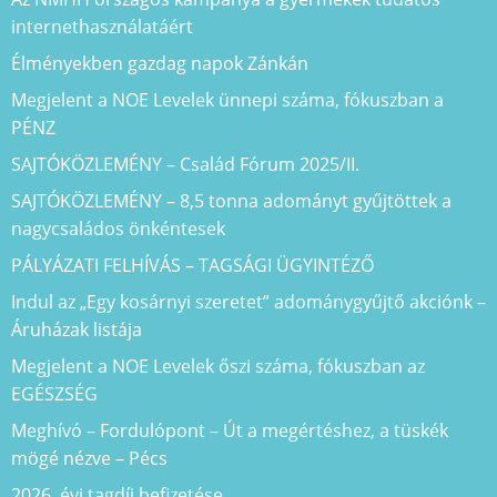
internethasználatáért
Élményekben gazdag napok Zánkán
Megjelent a NOE Levelek ünnepi száma, fókuszban a
PÉNZ
SAJTÓKÖZLEMÉNY – Család Fórum 2025/II.
SAJTÓKÖZLEMÉNY – 8,5 tonna adományt gyűjtöttek a
nagycsaládos önkéntesek
PÁLYÁZATI FELHÍVÁS – TAGSÁGI ÜGYINTÉZŐ
Indul az „Egy kosárnyi szeretet” adománygyűjtő akciónk –
Áruházak listája
Megjelent a NOE Levelek őszi száma, fókuszban az
EGÉSZSÉG
Meghívó – Fordulópont – Út a megértéshez, a tüskék
mögé nézve – Pécs
2026. évi tagdíj befizetése