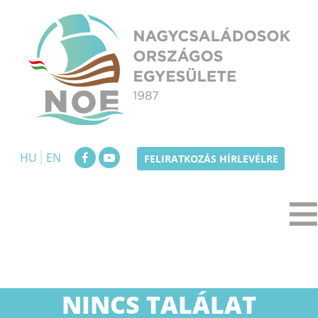
Skip
to
content
NOE
Nagycsaládosok Országos Egyesülete
HU
EN
FELIRATKOZÁS HÍRLEVÉLRE
NINCS TALÁLAT