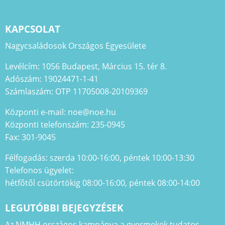
KAPCSOLAT
Nagycsaládosok Országos Egyesülete
Levélcím: 1056 Budapest, Március 15. tér 8.
Adószám: 19024471-1-41
Számlaszám: OTP 11705008-20109369
Központi e-mail: noe@noe.hu
Központi telefonszám: 235-0945
Fax: 301-9045
Félfogadás: szerda 10:00-16:00, péntek 10:00-13:30
Telefonos ügyelet:
hétfőtől csütörtökig 08:00-16:00, péntek 08:00-14:00
LEGUTÓBBI BEJEGYZÉSEK
Az NMHH országos kampánya a gyermekek tudatos