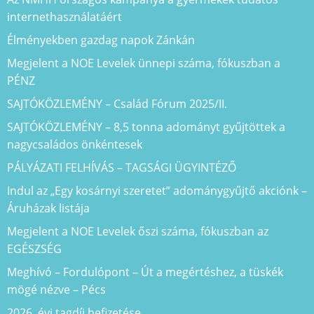
internethasználatáért
Élményekben gazdag napok Zánkán
Megjelent a NOE Levelek ünnepi száma, fókuszban a
PÉNZ
SAJTÓKÖZLEMÉNY – Család Fórum 2025/II.
SAJTÓKÖZLEMÉNY – 8,5 tonna adományt gyűjtöttek a
nagycsaládos önkéntesek
PÁLYÁZATI FELHÍVÁS – TAGSÁGI ÜGYINTÉZŐ
Indul az „Egy kosárnyi szeretet” adománygyűjtő akciónk –
Áruházak listája
Megjelent a NOE Levelek őszi száma, fókuszban az
EGÉSZSÉG
Meghívó – Fordulópont – Út a megértéshez, a tüskék
mögé nézve – Pécs
2026. évi tagdíj befizetése