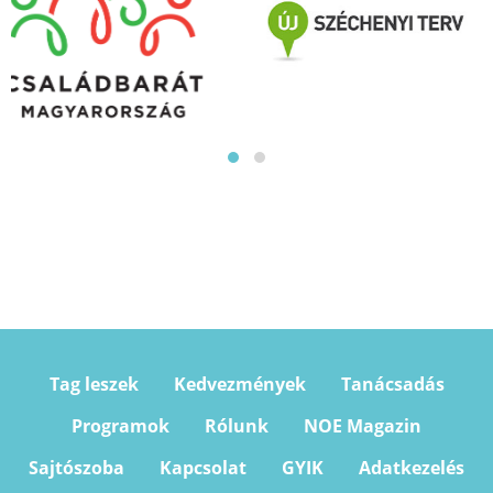
Tag leszek
Kedvezmények
Tanácsadás
Programok
Rólunk
NOE Magazin
Sajtószoba
Kapcsolat
GYIK
Adatkezelés