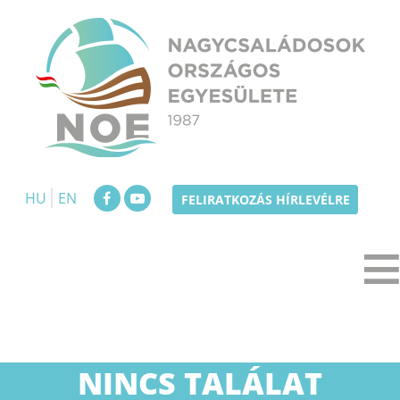
Skip
to
content
NOE
Nagycsaládosok Országos Egyesülete
HU
EN
FELIRATKOZÁS HÍRLEVÉLRE
NINCS TALÁLAT