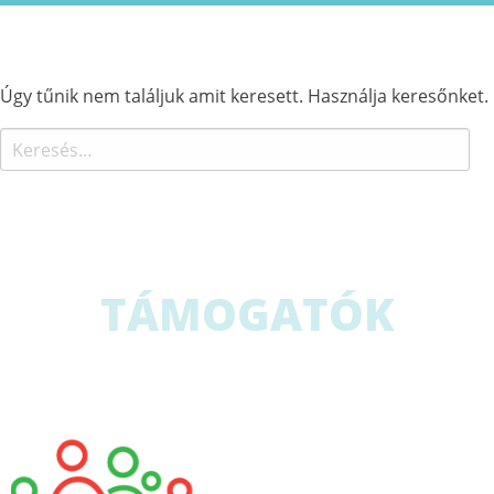
Úgy tűnik nem találjuk amit keresett. Használja keresőnket.
Keresés:
TÁMOGATÓK