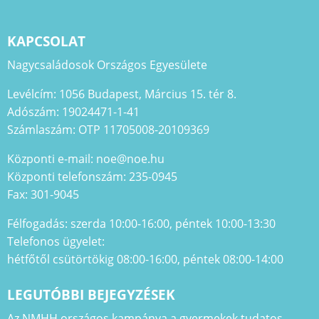
KAPCSOLAT
Nagycsaládosok Országos Egyesülete
Levélcím: 1056 Budapest, Március 15. tér 8.
Adószám: 19024471-1-41
Számlaszám: OTP 11705008-20109369
Központi e-mail: noe@noe.hu
Központi telefonszám: 235-0945
Fax: 301-9045
Félfogadás: szerda 10:00-16:00, péntek 10:00-13:30
Telefonos ügyelet:
hétfőtől csütörtökig 08:00-16:00, péntek 08:00-14:00
LEGUTÓBBI BEJEGYZÉSEK
Az NMHH országos kampánya a gyermekek tudatos