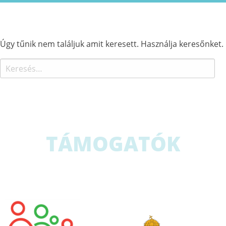
Úgy tűnik nem találjuk amit keresett. Használja keresőnket.
Keresés:
TÁMOGATÓK