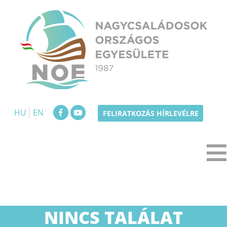
Skip
to
content
NOE
Nagycsaládosok Országos Egyesülete
HU
EN
FELIRATKOZÁS HÍRLEVÉLRE
NINCS TALÁLAT