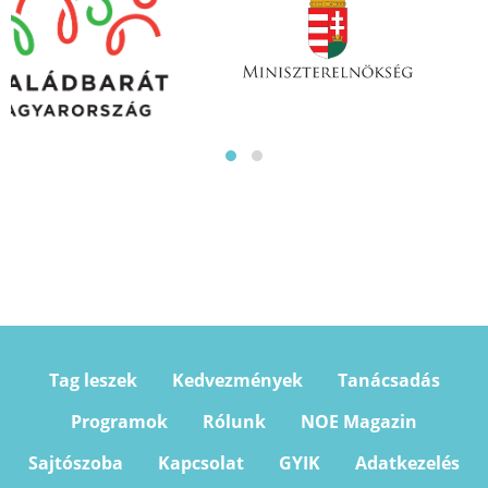
Tag leszek
Kedvezmények
Tanácsadás
Programok
Rólunk
NOE Magazin
Sajtószoba
Kapcsolat
GYIK
Adatkezelés