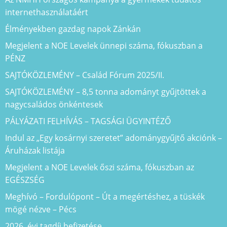
internethasználatáért
Élményekben gazdag napok Zánkán
Megjelent a NOE Levelek ünnepi száma, fókuszban a
PÉNZ
SAJTÓKÖZLEMÉNY – Család Fórum 2025/II.
SAJTÓKÖZLEMÉNY – 8,5 tonna adományt gyűjtöttek a
nagycsaládos önkéntesek
PÁLYÁZATI FELHÍVÁS – TAGSÁGI ÜGYINTÉZŐ
Indul az „Egy kosárnyi szeretet” adománygyűjtő akciónk –
Áruházak listája
Megjelent a NOE Levelek őszi száma, fókuszban az
EGÉSZSÉG
Meghívó – Fordulópont – Út a megértéshez, a tüskék
mögé nézve – Pécs
2026. évi tagdíj befizetése