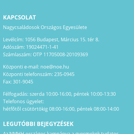
KAPCSOLAT
Nagycsaládosok Országos Egyesülete
Levélcím: 1056 Budapest, Március 15. tér 8.
Adószám: 19024471-1-41
Számlaszám: OTP 11705008-20109369
Központi e-mail: noe@noe.hu
Központi telefonszám: 235-0945
Fax: 301-9045
Félfogadás: szerda 10:00-16:00, péntek 10:00-13:30
Telefonos ügyelet:
hétfőtől csütörtökig 08:00-16:00, péntek 08:00-14:00
LEGUTÓBBI BEJEGYZÉSEK
Az NMHH országos kampánya a gyermekek tudatos