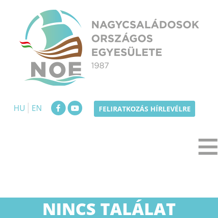
Skip
to
content
NOE
Nagycsaládosok Országos Egyesülete
HU
EN
FELIRATKOZÁS HÍRLEVÉLRE
NINCS TALÁLAT