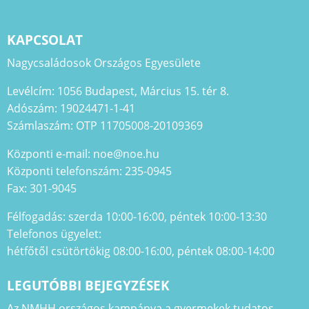
KAPCSOLAT
Nagycsaládosok Országos Egyesülete
Levélcím: 1056 Budapest, Március 15. tér 8.
Adószám: 19024471-1-41
Számlaszám: OTP 11705008-20109369
Központi e-mail: noe@noe.hu
Központi telefonszám: 235-0945
Fax: 301-9045
Félfogadás: szerda 10:00-16:00, péntek 10:00-13:30
Telefonos ügyelet:
hétfőtől csütörtökig 08:00-16:00, péntek 08:00-14:00
LEGUTÓBBI BEJEGYZÉSEK
Az NMHH országos kampánya a gyermekek tudatos