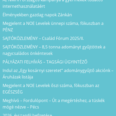
internethasználatáért
Élményekben gazdag napok Zánkán
Megjelent a NOE Levelek ünnepi száma, fókuszban a
PÉNZ
SAJTÓKÖZLEMÉNY – Család Fórum 2025/II.
SAJTÓKÖZLEMÉNY – 8,5 tonna adományt gyűjtöttek a
nagycsaládos önkéntesek
PÁLYÁZATI FELHÍVÁS – TAGSÁGI ÜGYINTÉZŐ
Indul az „Egy kosárnyi szeretet” adománygyűjtő akciónk –
Áruházak listája
Megjelent a NOE Levelek őszi száma, fókuszban az
EGÉSZSÉG
Meghívó – Fordulópont – Út a megértéshez, a tüskék
mögé nézve – Pécs
2026. évi tagdíj befizetése