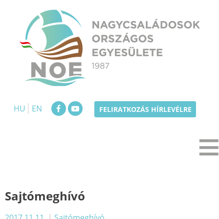
Skip
to
content
NOE
Nagycsaládosok Országos Egyesülete
HU
EN
FELIRATKOZÁS HÍRLEVÉLRE
Sajtómeghívó
2017.11.11.
|
Sajtómeghívó