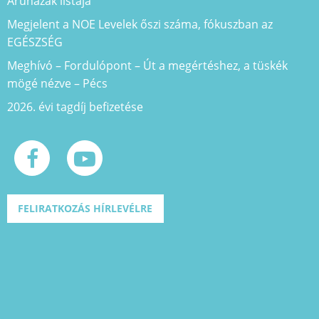
Áruházak listája
Megjelent a NOE Levelek őszi száma, fókuszban az
EGÉSZSÉG
Meghívó – Fordulópont – Út a megértéshez, a tüskék
mögé nézve – Pécs
2026. évi tagdíj befizetése
FELIRATKOZÁS HÍRLEVÉLRE