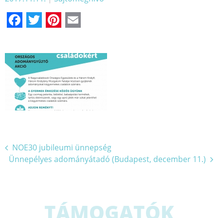
Facebook
Twitter
Pinterest
Email
Bejegyzés
NOE30 jubileumi ünnepség
Ünnepélyes adományátadó (Budapest, december 11.)
navigáció
TÁMOGATÓK